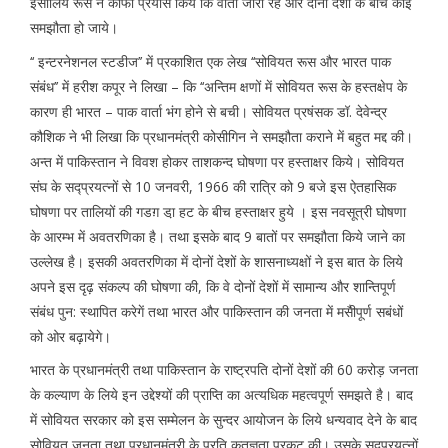
इसीलिये रूस ने काफी प्रयास किये कि वार्ता जारी रहे और दोनों देशों के बीच कोई
समझौता हो जाये।
‘‘ इन्टरनेशनल स्टडीज’’ में प्रकाशित एक लेख ‘‘सोवियत रूस और भारत पाक
संबंध’’ में हरीश कपूर ने लिखा – कि ‘‘अन्तिम क्षणों में सोवियत रूस के हस्तक्षेप के
कारण ही भारत – पाक वार्ता भंग होने से बची। सोवियत प्रषंसक डॉ. देवेन्द्र
कौशिक ने भी लिखा कि प्रधानमंत्री कोसीगिन ने समझौता कराने में बहुत मद्द की।
अन्त में पाकिस्तान ने विवश होकर ताशकन्द घोषणा पर हस्ताक्षर किये। सोवियत
संघ के सद्प्रयत्नों से 10 जनवरी, 1966 की रात्रि को 9 बजे इस ऐतहासिक
घोषणा पर तालियों की गडग़ डा़ हट के बीच हस्ताक्षर हुये । इस नवसूत्री घोषणा
के आरम्भ में अवतरणिका है। तथा इसके बाद 9 बातों पर समझौता किये जाने का
उल्लेख है। इसकी अवतरणिका में दोनों देशों के शासनाध्यक्षों ने इस बात के लिये
अपने इस दृढ़ संकल्प की घोषणा की, कि वे दोनों देशों में सामान्य और शान्तिपूर्ण
संबंध पुन: स्थापित करेगें तथा भारत और पाकिस्तान की जनता में मसैीपूर्ण सबंधों
को ओर बढ़ायेगे।
भारत के प्रधानमंत्री तथा पाकिस्तान के राष्ट्रपति दोनों देशों की 60 करोड़ जनता
के कल्याण के लिये इन उद्देश्यों की प्राप्ति का अत्यधिक महत्वपूर्ण समझते है। बाद
में सोवियत सरकार को इस सम्मेलन के सुन्दर आयोजन के लिये धन्यवाद देने के बाद
सोवियत जनता तथा प्रधानमंत्री के प्रति कृतज्ञता प्रकट की। उसके सद्प्रयत्नों