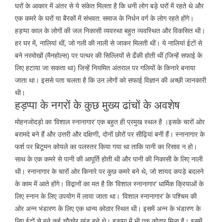
घरों के आकार में अंतर से ये संकेत मिलता है कि धनी लोग बड़े घरों में रहते थे और
एक कमरे के घरों या बैरकों में संभवत: समाज के निर्धन वर्ग के लोग रहते होंगे।
हड़प्पा काल के लोगों की जल निकासी व्यवस्था बहुत व्यवस्थित और विकसित थी।
हर घर में, नालियां थीं, जो गली की नाली से जाकर मिलती थीं। ये नालियां ईटों से
बने नरमोखों (मैनहोल्स) पर पत्थर की सिल्लियों से ढँकी होती थीं (जिन्हें सफाई के
लिए हटाया जा सकता था) जिन्हें नियमित अंतराल पर गलियों के किनारे बनाया
जाता था। इससे पता चलता है कि उन लोगों को सफाई विज्ञान की अच्छी जानकारी
थी।
हड़प्पा के नगरों के कुछ मुख्य ढांचों के अवशेष
मोहनजोदड़ो का ‘विशाल स्नानागार’ एक बहुत ही प्रमुख स्थल है ।इसके चारों ओर
बरामदे बने हैं और उत्तरी और दक्षिणी, दोनों छोरों पर सीढ़ियां बनी हैं। स्नानागार के
फर्श पर बिटूमन कोयले का पलस्तर किया गया था ताकि पानी का रिसाव न हो।
साथ के एक कमरे से पानी की आपूर्ति होती थी और पानी की निकासी के लिए नाली
थी। स्नानागार के चारों ओर किनारे पर कुछ कमरे बने थे, जो शायद कपड़े बदलने
के काम में आते होंगे। विद्वानों का मत है कि ‘विशाल स्नानागार’ धार्मिक क्रियाओं के
लिए स्नान के लिए उपयोग में लाया जाता था। ‘विशाल स्नानागार’ के पश्चिम की
ओर अन्न भंडारण के लिए एक धान्य कोठार स्थित थी। इसमें अन्न के भंडारण के
लिए ईटों से बने कई चौकोर खंड बने थे। हड़प्पा में भी एक कोठार मिला है। इसमें