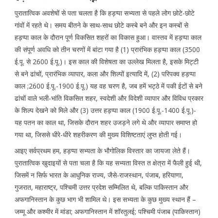
पुरातात्विक अवशेषों से पता चलता है कि हड़प्पा सभ्यता से पहले लोग छोटे-छोटे
गांवों में रहते थे। समय बीतने के साथ-साथ छोटे कस्बे बने और इन कस्बों से
हड़प्पा काल के दौरान पूर्ण विकसित शहरों का विकास हुआ। वास्तव में हड़प्पा काल
की संपूर्ण अवधि को तीन चरणों में बांटा गया है (1) प्रारंभिक हड़प्पा काल (3500
ई.पू. से 2600 ई.पू.)। इस काल की विशेषता का उल्लेख मिलता है, इसके मिट्टी
से बने ढांचों, प्रारंभिक व्यापार, कला और शिल्पों इत्यादि में, (2) परिपक्व हड़प्पा
काल ;2600 ई.पू.-1900 ई.पू.) यह वह चरण है, जब हमें भट्ठे में पकी ईटों से बने
ढांचों वाले भली-भांति विकसित शहर, स्वदेशी और विदेशी व्यापार और विविध प्रकार
के शिल्प देखने को मिले और (3) उत्तर हड़प्पा काल (1900 ई.पू.-1400 ई.पू.)-
यह पतन का काल था, जिसके दौरान शहर उजड़ने लगे थे और व्यापार समाप्त हो
गया था, जिससे धीरे-धीरे शहरीकरण की मुख्य विशिष्टताएं लुप्त होती गई।
आइए सर्वप्रथम हम, हड़प्पा सभ्यता के भौगोलिक विस्तार का जायजा लेते हैं।
पुरातात्विक खुदाइयों से पता चला है कि यह सभ्यता विस्त त क्षेत्रा में फैली हुई थी,
जिसमें न सिर्फ भारत के आधुनिक राज्य, जैसे-राजस्थान, पंजाब, हरियाणा,
गुजरात, महाराष्ट्र, पश्चिमी उत्तर प्रदेश सम्मिलित थे, बल्कि पाकिस्तान और
अफगानिस्तान के कुछ भाग भी शामिल थे। इस सभ्यता के कुछ मुख्य स्थान हैं –
जम्मू और कश्मीर में मांडा; अफगानिस्तान में शॉरतुलई; पश्चिमी पंजाब (पाकिस्तान)