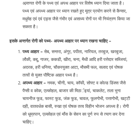
अन्र्तगत रोगी के पथ्य एवं अपथ आहार पर विशेष ध्यान दिया जाता है।
पथ्य एवं अपथ्य आहार पर ध्यान रखते हुए मूत्र प्रयोग करने से कैन्सर,
मधुमेह एवं एवं एड्स जैसे गंभीर एवं असाध्य रोगों पर भी नियंत्रण किया जा
सकता है।
इसके अन्तर्गत रोगी को पथ्य- अपथ्य आहार पर ध्यान रखना चाहिए –
पथ्य आहार –
सेब, सन्तरा, अंगूर, पपीता, नारियल, तरबूज, खरबूजा,
लौकी, कद्दू, गाजर, ककडी, खीरा, चना, मैथी आदि हरी पत्तेदार सब्जियां,
अदरक, हरी धनिया, चौकरयुक्त आटा, मौसमी फल, सलाद एवं पोषक
तत्वों से युक्त पौष्टिक आहार पथ्य है।
अपथ्य आहार –
नमक, चीनी, चाय, कॉफी, सोफ्ट व कोल्ड डिंक्स जैसे
पैप्सी व कोक, एल्कोहल, बाजार की मिठार्इयां, चाकलेट, तला भुना
चायनीज फूड, फास्ट फूड, जंक फूड, चावल, फूलगोभी, पत्तागोभी, खट्टी
दही, वातवर्धक बासी, रुखा एवं पोषक तत्व विहीन भोजन अपथ्य है। रोगी
को धूम्रपान, एल्कोहल एवं माँस के सेवन का पूर्ण रुप से त्याग कर देना
चाहिए।