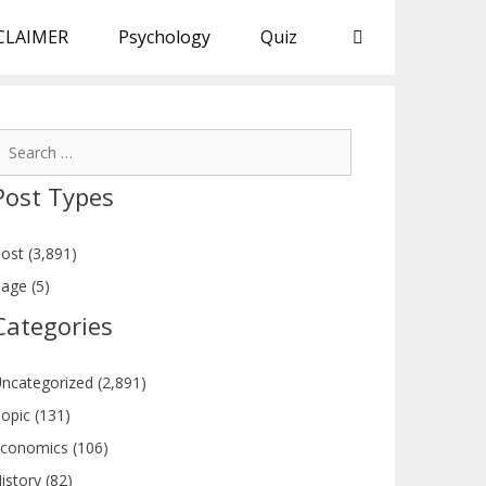
CLAIMER
Psychology
Quiz
earch
or:
Post Types
ost (3,891)
age (5)
Categories
ncategorized (2,891)
opic (131)
conomics (106)
istory (82)