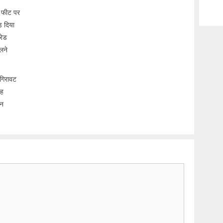
0 फीट पर
़ दिया
रेड
लने
गिरावट
यह
ान