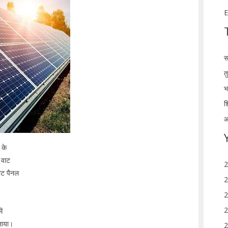
E
स
त
भ
श
आ
 के
 वाट
2
ाट पैनल
2
2
2
ं
नाया।
2