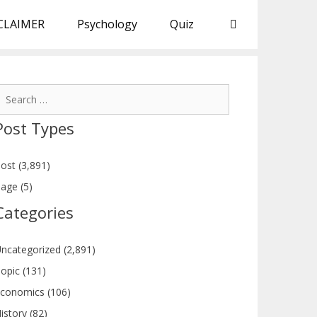
CLAIMER
Psychology
Quiz
earch
or:
Post Types
ost (3,891)
age (5)
Categories
ncategorized (2,891)
opic (131)
conomics (106)
istory (82)