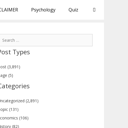
CLAIMER
Psychology
Quiz
earch
or:
Post Types
ost (3,891)
age (5)
Categories
ncategorized (2,891)
opic (131)
conomics (106)
istory (82)