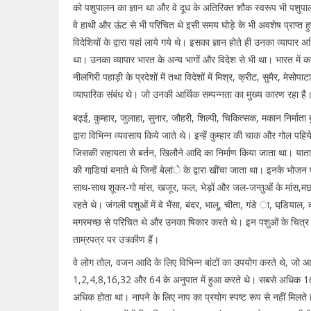
को पशुपालन का ज्ञान था और वे दूध के अतिरिक्त शौक स्वरूप भी पशुपाल
वे हाथी और ऊंट से भी परिचित थे इसी समय घोड़े के भी अवशेष प्राप्त हु
विदेशियों के द्वारा यहां लाये गये थे। इसका ज्ञान होते ही उनका व्यापार
था। उनका व्यापार भारत के अन्य भागों और विदेश से भी था। भारत में कश्
नीलगिरी पहाड़ी के प्रदेशों में तथा विदेशों में मिश्र, क्रीट, सुमैर, मेसोप
व्यापारिक संबंध थे। जो उनकी आर्थिक सम्पन्नता का मुख्य कारण रहा है
बढ़ई, कुम्हार, जुलाहा, सुनार, जौहरी, शिल्पी, चिकित्सक, मकान निर्मात
द्वारा विभिन्न व्यवसाय किये जाते थे। इन्हें कुम्हार की चाक और गोल पहिये
जिसकी सहायता से बर्तन, खिलौने आदि का निर्माण किया जाता था। यात
की गाडि़यां बनाते थे जिन्हें बेलांे के द्वारा खींचा जाता था। इनके भोजन 
साथ-साथ शूकर-गो मांस, खजूर, फल, भेड़ों और जल-जन्तुओं के मांस,
रहते थे। जंगली पशुओं में वे भैंसा, बंदर, भालू, चीता, गंडे ा, घडि़य
मगरमच्छ से परिचित थे और उनका षिकार करते थे। इन पशुओं के चित्र यहा
ताम्रपत्र पर उत्र्कीण हैं।
वे लोग तोल, वजन आदि के लिए विभिन्न बांटों का उपयोग करते थे, जो आ
1,2,4,8,16,32 और 64 के अनुपात में हुआ करते थे। सबसे अधिक 16 इ
अधिक होता था। नापने के लिए नाप का प्रयोग स्पष्ट रूप से नहीं मिलते ह