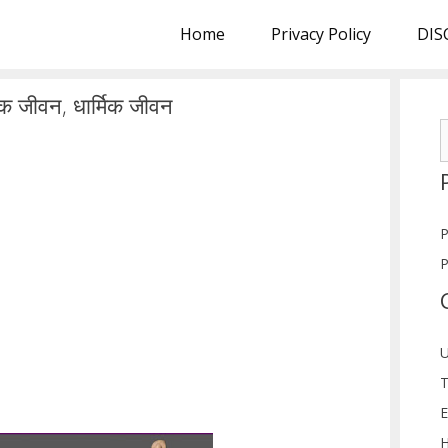
Home
Privacy Policy
DIS
िक जीवन, धार्मिक जीवन
S
f
P
P
U
T
E
H