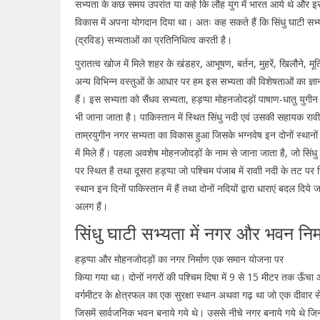
सभ्यता के कछ समय उपरांत या कहे कि लौह युग में भारत आये थे और इ
विकास में अपना योगदान दिया था। अतः कह सकते हैं कि सिंधु घाटी सभ्य
(द्रविड) सभ्यताओं का प्रतिनिधित्व करती है।
पुरातत्व खोज में मिले शहर के खंडहर, आभूषण, बर्तन, मुहरें, खिलौने, मूर्त
अन्य विभिन्न वस्तुओं के आधार पर हम इस सभ्यता की विशेषताओं का ज्ञा
हैं। इस सभ्यता को सैंधव सभ्यता, हड़प्पा मोहनजोदड़ों पाषाण-धातु युगीन 
भी जाना जाता है। पाकिस्तान में स्थित सिंधु नदी एवं उसकी सहायक रावी नद
ताम्रयुगीन नगर सभ्यता का विकास हुआ जिसके भग्नवेष इन दोनों स्थानों
में मिले हैं। पहला अवशेष मोहनजोदड़ों के नाम से जाना जाता है, जो सिंधु
पर स्थित है तथा दूसरा हड़प्पा जो पश्चिम पंजाब में रावाी नदी के तट पर स
स्थान इन दिनों पाकिस्तान में हैं तथा दोनों नदियों द्वारा धाराएं बदल दिये
अलग हैं।
सिंधु घाटी सभ्यता में नगर और भवन निर्
हड़प्पा और मोहनजोदड़ों का नगर निर्माण एक समान योजना पर
किया गया था। दोनों नगरों की पश्चिम दिषा में 9 से 15 मीटर तक ऊ
वर्गमीटर के क्षेत्रफल का एक सुरक्षा स्थान अथवा गढ़ था जो एक दीवार स
जिसमें सार्वजनिक भवन बनाये गये थे। उससे नीचे नगर बनाये गये थे जिनमे