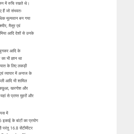
न में रुचि रखते थे।
ए हैं जो संभवतः
 अधिक मूल्यवान बन गया
मीर, मैसूर एवं
ाटामिया आदि देशों से उनके
।
ा बुनकर आदि के
 का भी ज्ञान था
ायात के लिए लकड़ी
एवं व्यापार में अनाज के
मछली आदि भी शामिल
ाल, कछुआ, खरगोश और
ं से प्राप्त मुहरों और
पस में
काई के बांटों का प्रयोग
ै परंतु 16.8 सेंटीमीटर