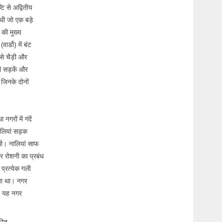
ि से अद्वितीय
थी जो एक बड़े
 की मुख्य
र्डो) में बंट
से चैड़ी और
ी सड़कें और
 जिनके दोनों
गरों में गंदें
ालियां सड़क
थी। नालियां साफ
र रोशनी का प्रबंध
 प्रत्येक गली
ता था। नगर
े। यह नगर
रित