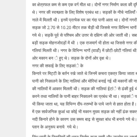
का क्षेत्रफल कम से कम एक वर्ग मील था। दोनों नगर निर्माण कला की दृष्ट
थे। नगर की स्वच्छता के लिए विशेष प्रबंध था। सड़कों के नीचे नालियाँ 
नाले में मिलती थी। इनमें प्रत्येक घर का गंदा पानी आता था। दोनों नगरों
सड़क जो 2.70 से 10.20 मीटर तक चैड़ी थी जिससे नगर विभिन्न भागों (वा
गये थे। सड़कें पूर्व से पश्चिम और उत्तर से दक्षिण की ओर जाती थी। सब
बड़ी सड़क मोहनजोदड़ों में थी । एक राजमार्ग भी होता था जिससे नगर क
गलियां मिलती थी। नगर के विभिन्न भागों (वार्डो) में छोटी-छोटी गलियां थी
ओर मकान बन े हुए थे। सड़क के दोनों ओर वृक्ष थे।
नगर की सफाई के लिए सड़कांे के
किनारे पर मिट्टी के बर्तन रखे जाते थे जिनमें कचरा एकत्र किया जाता था न
पानी को निकालने के लिए नालियां और मोरियां बनाई गई थी मकानों की न
की नालियों में आकार मिलती थी। सड़क की नालियां ईटांे से ढंकी हुई 
करने तथा नालियों के पानी बाहर निकालने का प्रबंध भी था। सड़कांे प
भी किया जाता था, यह विभिन्न दीप-स्तम्भों के पाये जाने से ज्ञात होता है।
में एक सार्वजनिक कुआं था कोई भी मकान मुख्य सड़क को नहीं ढंक सक
नदी किनारे होने के कारण उस समय बाढ़ से सुरक्षा बांध भी बनाये गये थ
प्लान के अनुरूप बनाये गये थे।
सिंधु घाटी के निवासियों की भवन निर्माण कला सादी और उपयोग पर आधा