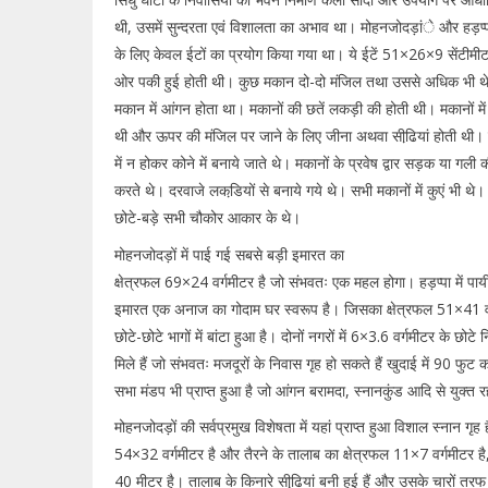
थी, उसमें सुन्दरता एवं विशालता का अभाव था। मोहनजोदड़ांे और हड़प्प
के लिए केवल ईटों का प्रयोग किया गया था। ये ईटें 51×26×9 सेंटीम
ओर पकी हुई होती थी। कुछ मकान दो-दो मंजिल तथा उससे अधिक भी थे।
मकान में आंगन होता था। मकानों की छतें लकड़ी की होती थी। मकानों में
थी और ऊपर की मंजिल पर जाने के लिए जीना अथवा सीढि़यां होती थी।
में न होकर कोने में बनाये जाते थे। मकानों के प्रवेष द्वार सड़क या गल
करते थे। दरवाजे लकडि़यों से बनाये गये थे। सभी मकानों में कुएं भी थे
छोटे-बड़े सभी चौकोर आकार के थे।
मोहनजोदड़ों में पाई गई सबसे बड़ी इमारत का
क्षेत्रफल 69×24 वर्गमीटर है जो संभवतः एक महल होगा। हड़प्पा में पाय
इमारत एक अनाज का गोदाम घर स्वरूप है। जिसका क्षेत्रफल 51×41 वर
छोटे-छोटे भागों में बांटा हुआ है। दोनों नगरों में 6×3.6 वर्गमीटर के छोटे
मिले हैं जो संभवतः मजदूरों के निवास गृह हो सकते हैं खुदाई में 90 फुट
सभा मंडप भी प्राप्त हुआ है जो आंगन बरामदा, स्नानकुंड आदि से युक्त र
मोहनजोदड़ों की सर्वप्रमुख विशेषता में यहां प्राप्त हुआ विशाल स्नान ग
54×32 वर्गमीटर है और तैरने के तालाब का क्षेत्रफल 11×7 वर्गमीटर ह
40 मीटर है। तालाब के किनारे सीढि़यां बनी हुई हैं और उसके चारों तरफ 