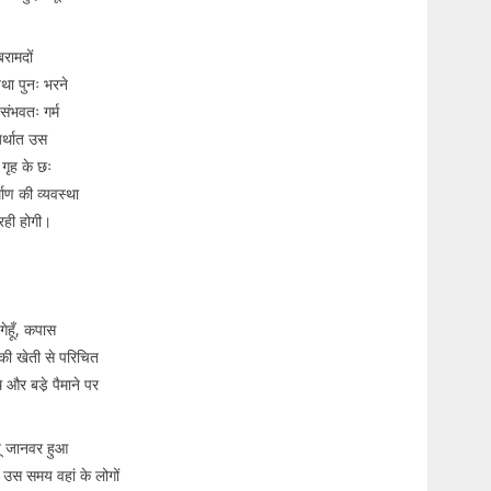
रामदों
था पुनः भरने
संभवतः गर्म
अर्थात उस
गृह के छः
माण की व्यवस्था
 रही होगी।
गेहूँ, कपास
की खेती से परिचित
 और बडे़ पैमाने पर
तू जानवर हुआ
ात उस समय वहां के लोगों