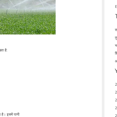
E
स
त
भ
ित है:
श
आ
2
2
2
2
 है। इसमें पानी
2