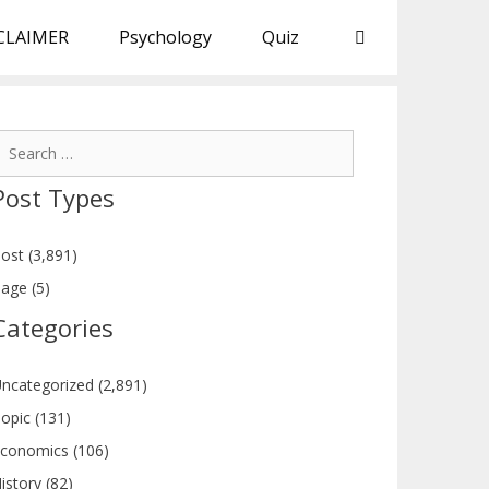
CLAIMER
Psychology
Quiz
earch
or:
Post Types
ost (3,891)
age (5)
Categories
ncategorized (2,891)
opic (131)
conomics (106)
istory (82)