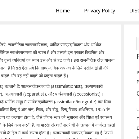
Home
Privacy Policy
DIS
S
ये, राजनीतिक साम्प्रदायिकता, धार्मिक साम्प्रदायिकता और आर्थिक
f
ाजनीतिक स्वार्थपरायणता की उपज है और इसको इस प्रकार विकसित और
 और दूसरे व्यक्तियों का ध्यान इस ओर से हट जाये। इस राजनीतिक खेल योजना
 है जिससे ऐसा लगे कि साम्प्रदायिक अपराध के लिये प्रतिद्वन्द्वी ही दोषी
P
ं चाहते और वह नहीं कहते जो कहना चाहते हैं।
P
 बतलाये हैं: आत्मसातीकरणवादी (assimilationist), कल्याणकारी
ry), अलगाववादी (separatist), और पार्थक्यवादी (secessionist)।
का बड़े धार्मिक समूह में समवेश/एकीकरण (assimilate/integrate) कर लिया
यां हिन्दू हैं और जैन, सिख, और बौद्ध, हिन्दू विवाह अधिनियम, 1955 के
U
दाय का कल्याण होता है, जैसे जीवन-स्तर को सुधारना और शिक्षा एवं स्वास्थ्य
T
के लिये काम करती हैं, या पारसी संस्थाएँ पारसियों के उत्थान में कार्यरत रहती
E
यों के हित में कार्य करना होता है। पलायनवादी साम्प्रदायिकता वह है जिसमें
H