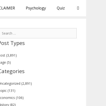
CLAIMER
Psychology
Quiz
earch
or:
Post Types
ost (3,891)
age (5)
Categories
ncategorized (2,891)
opic (131)
conomics (106)
istory (82)