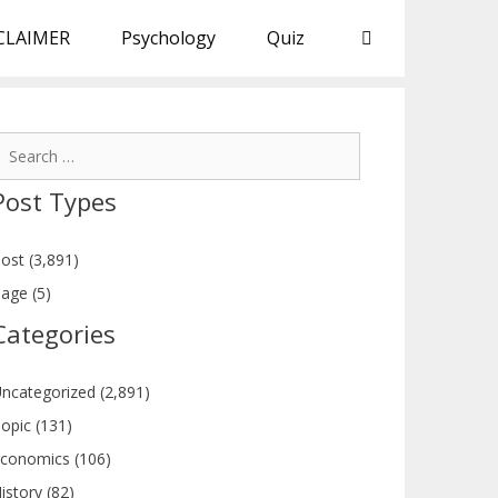
CLAIMER
Psychology
Quiz
earch
or:
Post Types
ost (3,891)
age (5)
Categories
ncategorized (2,891)
opic (131)
conomics (106)
istory (82)