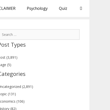
CLAIMER
Psychology
Quiz
earch
or:
Post Types
ost (3,891)
age (5)
Categories
ncategorized (2,891)
opic (131)
conomics (106)
istory (82)