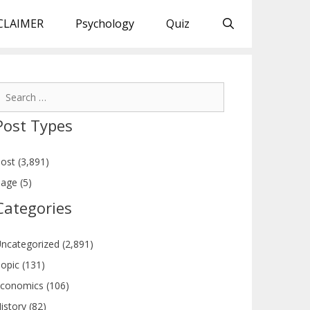
CLAIMER
Psychology
Quiz
earch
or:
Post Types
ost (3,891)
age (5)
Categories
ncategorized (2,891)
opic (131)
conomics (106)
istory (82)