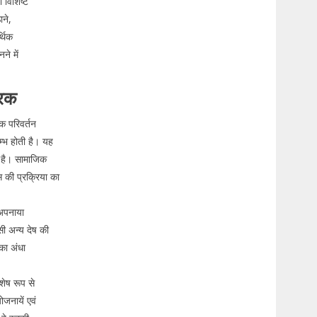
 विशिष्ट
ने,
्थिक
े में
कारक
क परिवर्तन
रम्भ होती है। यह
क है। सामाजिक
 की प्रक्रिया का
 अपनाया
ी अन्य देष की
 का अंधा
शेष रूप से
ोजनायें एवं