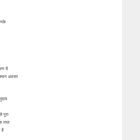
उनके
ण में
ा समान अवसर
मुदाय
े पूरा
धक तथा
 है