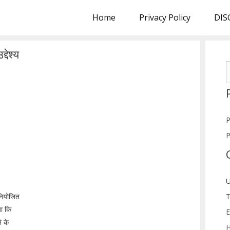
Home
Privacy Policy
DIS
देश्य
S
f
P
P
U
T
 नियोजित
ा कि
E
े के
H