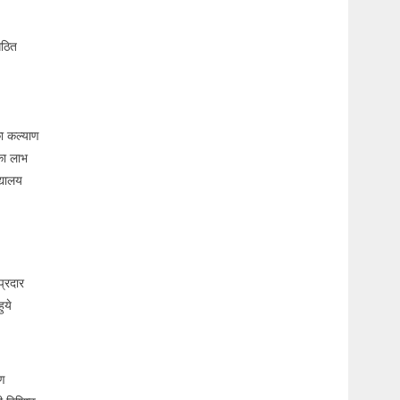
गठित
का कल्याण
का लाभ
्यालय
प्रदार
ुये
ाण