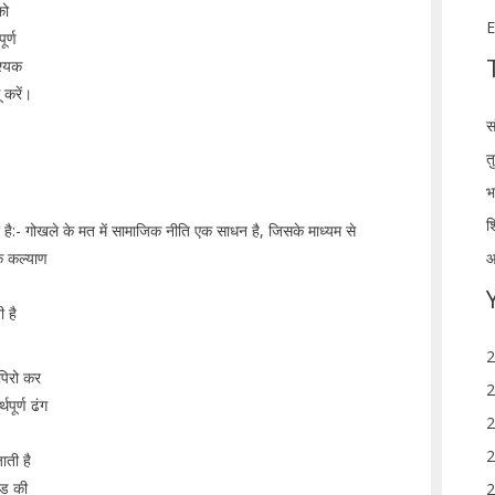
को
E
र्ण
श्यक
 करें।
स
त
भ
श
ी है:- गोखले के मत में सामाजिक नीति एक साधन है, जिसके माध्यम से
के कल्याण
आ
ी है
2
 पिरो कर
2
थपूर्ण ढंग
2
2
ाती है
्ड की
2