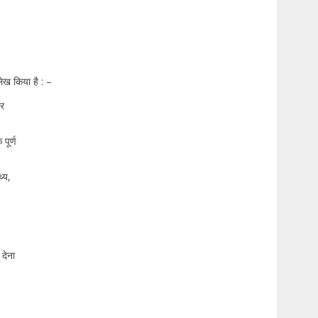
ेख किया है : –
तर
पूर्ण
्य,
 देना