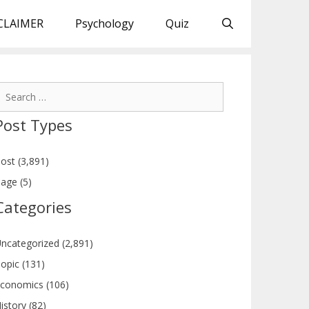
CLAIMER
Psychology
Quiz
earch
or:
Post Types
ost (3,891)
age (5)
Categories
ncategorized (2,891)
opic (131)
conomics (106)
istory (82)