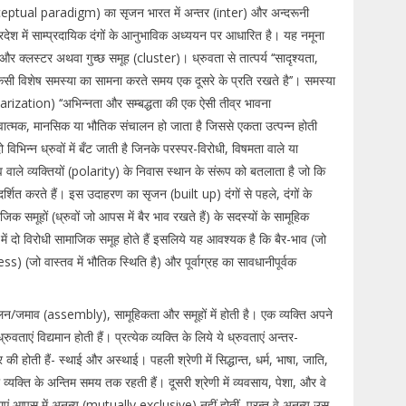
ptual paradigm) का सृजन भारत में अन्तर (inter) और अन्दरूनी
रदेश में साम्प्रदायिक दंगों के आनुभाविक अध्ययन पर आधारित है। यह नमूना
क्लस्टर अथवा गुच्छ समूह (cluster)। ध्रुवता से तात्पर्य ‘‘सादृश्यता,
ि किसी विशेष समस्या का सामना करते समय एक दूसरे के प्रति रखते है’’। समस्या
olarization) ‘‘अभिन्नता और सम्बद्धता की एक ऐसी तीव्र भावना
ावात्मक, मानसिक या भौतिक संचालन हो जाता है जिससे एकता उत्पन्न होती
िभिन्न ध्रुवों में बँट जाती है जिनके परस्पर-विरोधी, विषमता वाले या
्रुव वाले व्यक्तियों (polarity) के निवास स्थान के संरूप को बतलाता है जो कि
ित करते हैं। इस उदाहरण का सृजन (built up) दंगों से पहले, दंगों के
िक समूहों (ध्रुवों जो आपस में बैर भाव रखते हैं) के सदस्यों के सामूहिक
में दो विरोधी सामाजिक समूह होते हैं इसलिये यह आवश्यक है कि बैर-भाव (जो
 (जो वास्तव में भौतिक स्थिति है) और पूर्वाग्रह का सावधानीपूर्वक
्मेलन/जमाव (assembly), सामूहिकता और समूहों में होती है। एक व्यक्ति अपने
ताएं विद्यमान होती हैं। प्रत्येक व्यक्ति के लिये ये ध्रुवताएं अन्तर-
ार की होती हैं- स्थाई और अस्थाई। पहली श्रेणी में सिद्धान्त, धर्म, भाषा, जाति,
जो व्यक्ति के अन्तिम समय तक रहती हैं। दूसरी श्रेणी में व्यवसाय, पेशा, और वे
रुवताएं आपस में अनन्य (mutually exclusive) नहीं होतीं, परन्तु वे अनन्य उस