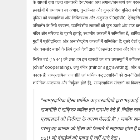
के साधनों द्वारा ग़लत जानकारी देना/गलत अर्थ लगाना/अयथार्थ रूप प्रस
इकाईयों में समन्वयन का अभाव, कुसज्जित और कुप्रशिक्षित पुलिस कर्मचार
पुलिस की ज्यादातियां और निष्क्रियता और अकुशल पी0ए0सी0; ऐतिहासिक का
परिवर्तन के लिये प्रयत्न, उपनिवेशीय शासकों की फूट डालो और राज क
मंदिर और मस्जिद के पुराने झगड़े; स्थानीय कारकों में सम्मिलित हैं, धार
गुटों में प्रतिद्वन्दिता; और अन्तर्राष्ट्रीय कारकों में सम्मिलित हैं; दूसरे
और कम़जोर बनाने के लिये दूसरे देशों द्वारा “ाड्यंत्र रचाना और फिर स
सिरिल बर्ट (1944) की तरह हम इन कारकों का चार उपसमूहों में वर्
(chief cooperating), लघु गंभीर (minor aggravating), और ऊपरी
कारक हैं: साम्प्रदायिक राजनीति एवं धार्मिक कट्टरवादियों को राजनीतिज
शारीरिक आक्रमण और निर्मूलन होते हैं), साम्प्रदायिक संगठनों का विकास
‘‘साम्प्रदायिक हिंसा धार्मिक कट्टरवादियों द्वारा भड़का
राजनीति में सक्रिय व्यक्ति इसे समर्थन देते हैं, निहित स्
प्रशासकों की निर्दयता के कारण फैलती है’’। जबकि साम्प्
परन्तु वह कारक जो हिंसा को फैलाने में सहायक होता है
out) जो दंगाईयों को पकड़ में नहीं आने देता।