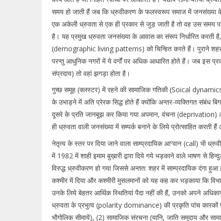
समय हो जाती हैं जब कि ध्रुवीकरण के फलस्वरूप समाज में जनसंख्या क
एक अकेली ध्रुवता से एक ही प्रकार से जुड़ जाती है तो वह उस समय 
है। यह प्रमुख ध्रुवता जनसंख्या के आवास का संरूप निर्धारित करती ह
(demographic living patterns) को चिन्हित करते हैं। पुराने शहरों और
परन्तु आधुनिक नगरों में ये वर्गों पर अधिक आधारित होते हैं। जब इस प्रका
संप्रदाय) तो वहां झगड़ा होता है।
गुच्छ समूह (क्लस्टर) में रहने की सामाजिक गतिकी (Soical dynamics) 
के उभाड़ने में अति प्रेरक सिद्ध होते हैं क्योंकि अन्तर-व्यक्तिगत संबंध बि
दूसरे के प्रति जानबूझ कर किया गया अपमान, वंचना (deprivation) औ
ही ध्रुवता वाली जनसंख्या में सम्पर्क बनाने के लिये प्रोत्साहित करती ह
नेतृत्व के स्तर पर दिया जाने वाला साम्प्रदायिक आºवान (call) भी ध्रुव
में 1982 में शाही इमाम बुख़ारी द्वारा दिये गये भड़काने वाले भाषण से हिन्द
विरुद्ध ध्रुवीकरण हो गया जिससे अन्तत: शहर में साम्प्रदायिक दंगा 
कश्मीर में दिया और कश्मीरी मुसलमानों को यह कह कर भड़काया कि विभाजन
उनके लिये बेहतर आर्थिक स्थितियां पैदा नहीं की हैं, उनको अपने अधिक
ध्रुवता के प्रभुत्व (polarity dominance) की प्रकृति पांच कारकों पर
भौगोलिक सीमायें), (2) सामाजिक संरचना (यानि, जाति समुदाय और सामाजि