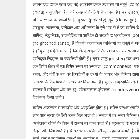
लगभग एक दशक पहले एक नई अवधारणात्मक उदाहरण या नमूने (conce
(intra) सामुदायिक हिंसा को समझाने के लिये किया गया है। यह उत्तर प्
तीन धारणाओं पर आधारित है- धु्रवता (polarity), फूट (cleavage), और 
संबद्धता, संलग्नता, सरोकार और अभिन्नता के ऐसे भाव से हैं जो व्यक्त
धार्मिक, सैद्धान्तिक, राजनीतिक या आर्थिक हो सकती है: ध्रुवीकरण (p
(heightened sense) है जिसके फलस्वरूप व्यक्तियों या समूहों में भ
है।’’ फूट एक ऐसी घटना है जिसके द्वारा एक विशेष स्थान पर जनसंख्या दो व
प्रतिकूल सिद्धान्त या प्रवृत्तियाँ होती हैं। गुच्छ समूह (cluster) एक ध
एक विशेष क्षेत्र में एक विशेष समय पर समानता (commonness) प्रदर्श
समय, और दंगों के बाद की स्थितियों के तथ्यों के आधार और विभिन्न सामाज
आचरण के विश्लेषण के आधार पर किया गया है। चूंकि साम्प्रदायिक दंगों 
वास्तव में मनोदशा और मन है), संरचनात्मक प्रेरकता (conclusivencess)
विश्लेषण किया जाये।
व्यक्ति अकेलेपन में कमज़ोर और असुरक्षित होता है। शक्ति संरक्षण/सम
लाभ और सुरक्षा के लिये उनमें मिल जाता है। समाज में हर समय विभिन्न ध्रुव
व्यक्तिगत संबंधों के विषय में सन्दर्भ का काम करते हैं। ध्रुवताएं दो प्रक
क्षेत्र, और लिंग आते हैं। ये ध्रुवताएं व्यक्ति की मूल पहचान बताती हैं 
कार्य आते हैं जो निहित स्वार्थों पर आधारित हैं। यद्यपि सामान्यतया ध्