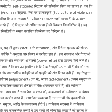
मनोवृत्ति (self-attitude) सिद्धान्त को सम्मिलित किया जा सकता है, जब कि
िकी (Anomie) सिद्धान्त, हिंसा की उपसंस्कृति (Sub-culture of violence)
मिलित किया जा सकता है। अधिकतर समाजशास्त्री मानते हैं कि उपरोक्त
ल रहे हैं। दो सिद्धान्त जो अधिक ग्राह्य हैं की विवेचना निम्नलिखित है। यह
्थितियों के समाज वैज्ञानिक विश्लेषण पर केन्द्रित हैं।
: तनाव, पद की कुण्ठा (status frustration), और विभिन्न प्रकार की संकट-
ोंकि वे असुरक्षा और चिन्ता से ग्रसित होते हैं। इन भावनाओं और चिन्ताओं
्थाएं और सत्ताधारी अभिजनों (power elite) द्वारा उत्पन्न किये जाते हैं।
ी होती है जिसने उस (व्यक्ति) के लिये कठिनाईयाँ उत्पन्न की हैं और जो उस
र अवास्तविक मनोवृत्तियों की प्रवृत्ति को और बिगाड़ देती हैं। यह सिद्धान्त
ात् समायोजन (adjustment) (पद में), लगाव (attachment) (अपने समुदाय के
ामाजिक वातावरण (जिसमें व्यक्ति/आक्रामक रहते हैं) और व्यक्तियों
र महत्व देता है सामाजिक व्यवस्था को, आक्रामकों की व्यक्तिगत व्यक्तित्व
ा का उपयोग करते हैं। सामाजिक व्यवस्था में, उन तनावों और कुण्ठाओं को
मुदाय, आदि) के फलस्वरूप होते हैं। व्यक्तित्व संरचना में, व्यक्तित्व
प-सांस्कृतिक संरूपों में उन मूल्यों को सम्मिलित करता है जो समाज के