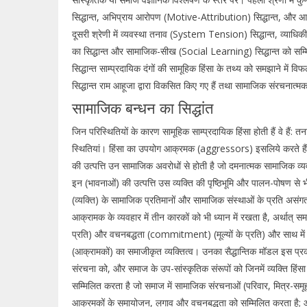
सिद्धान्त, अभिप्राय आरोपण (Motive-Attribution) सिद्धान्त, और आत्
दूसरी श्रेणी में व्यवस्था तनाव (System Tension) सिद्धान्त, व्याध
का सिद्धान्त और सामाजिक-सीख (Social Learning) सिद्धान्त को सम्
सिद्धान्त साम्प्रदायिक दंगों की सामूहिक हिंसा के तथ्य को समझाने में विफ
सिद्धान्त राम आहूजा द्वारा विकसित किए गए हैं तथा सामाजिक संरचनात्मक स
सामाजिक बन्धन का सिद्धांत
जिन परिस्थितियों के कारण सामूहिक साम्प्रदायिक हिंसा होती हैं वे हैं
स्थितियां। हिंसा का उपयोग आक्रमक (aggressors) इसलिये करते हैं क्य
की उत्पत्ति उन सामाजिक अवरोधों से होती है जो दमनात्मक सामाजिक व्यवस
इन (भावनाओं) की उत्पत्ति उस व्यक्ति की पृष्ठिभूमि और पालन-पोषण से भ
(व्यक्ति) के सामाजिक प्रतिमानों और सामाजिक संस्थाओं के प्रति असंगत औ
आक्रामक के व्यवहार में तीन कारकों को भी ध्यान में रखता है, अर्थ
प्रति) और वचनबद्धता (commitment) (मूल्यों के प्रति) और साथ में स
(आक्रामकों) का समाजीकृत व्यक्तित्व। उनका सैद्धान्तिक मॉडल इस प्रका
संरचना को, और समाज के उप-सांस्कृतिक संरूपों को जिनमें व्यक्ति हिंस
सम्मिलित करता है जो समाज में सामाजिक संरचनाओं (परिवार, मित्र-समूह, स
आक्रमकों के समायोजन, लगाव और वचनबद्धता को सम्मिलित करता है; और उ