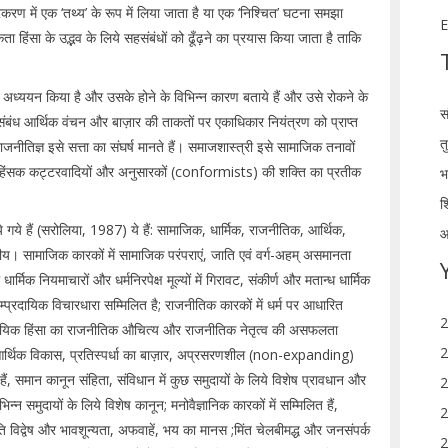
रकरण में एक ‘तथ्य’ के रूप में लिया जाता है या एक ‘निश्चित’ घटना समझा
E
कता हिंसा के उद्भव के लिये सहसंबंधों को ढूँढ़ने का प्रयास किया जाता है ताकि
्यों से अध्ययन किया है और उसके होने के विभिन्न कारण बताये हैं और उसे रोकने के
स
ा संबंध आर्थिक वंचन और बाज़ार की ताकतों पर एकाधिकार नियंत्रण को प्राप्त
त
ाजनीतिज्ञ इसे सत्ता का संघर्ष मानते हैं। समाजशास्त्री इसे सामाजिक तनावों
ञ इसे हिंसक कट्टरवादियों और अनुसारकों (conformists) की शक्ति का प्रतीक
भ
श
 गये हैं (सरोलिया, 1987) ये हैं: सामाजिक, धार्मिक, राजनीतिक, आर्थिक,
आ
्रीय। सामाजिक कारकों में सामाजिक परंपराएं, जाति एवं वर्ग-अहम् असमानता
्मिक नियमाचारों और धर्मनिरपेक्ष मूल्यों में गिरावट, संकीर्ण और मतान्ध धार्मिक
म्प्रदायिक विचारधारा सम्मिलित है; राजनीतिक कारकों में धर्म पर आधारित
2
प्रदायिक हिंसा का राजनीतिक औचित्य और राजनीतिक नेतृत्व की असफलता
2
त आर्थिक विकास, प्रतिस्पर्धा का बाज़ार, अप्रसरणशील (non-expanding)
हैं, समान कानून संहिता, संविधान में कुछ समुदायों के लिये विशेष प्रावधान और
2
न्न समुदायों के लिये विशेष कानून; मनोवैज्ञानिक कारकों में सम्मिलित हैं,
2
प्रति विद्वेष और भावशून्यता, अफवाहें, भय का मानस ;मिंत चेलबीमद्ध और जनसंपर्क
2