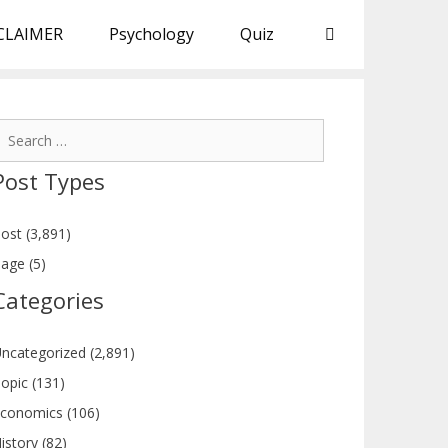
CLAIMER
Psychology
Quiz
earch
or:
Post Types
ost (3,891)
age (5)
Categories
ncategorized (2,891)
opic (131)
conomics (106)
istory (82)