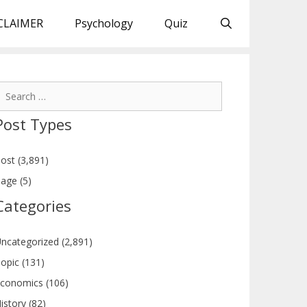
CLAIMER
Psychology
Quiz
earch
or:
Post Types
ost (3,891)
age (5)
Categories
ncategorized (2,891)
opic (131)
conomics (106)
istory (82)