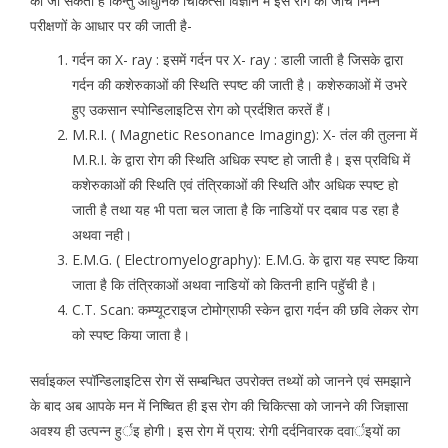
की जा सकती है किन्तु आधुनिक चिकित्सा विज्ञान में इस रोग की जॉच निम्न
परीक्षणों के आधार पर की जाती है-
गर्दन का X- ray : इसमें गर्दन पर X- ray : डाली जाती है जिसके द्वारा
गर्दन की कशेरुकाओं की स्थिति स्पष्ट की जाती है। कशेरुकाओं में उभरे
हुए उकसान स्पोन्डिलाइटिस रोग को प्रर्दशित करतें हैं।
M.R.I. ( Magnetic Resonance Imaging): X- तंल की तुलना में
M.R.I. के द्वारा रोग की स्थिति अधिक स्पष्ट हो जाती है। इस प्रविधि में
कशेरुकाओं की स्थिति एवं तंत्रिकाओं की स्थिति और अधिक स्पष्ट हो
जाती है तथा यह भी पता चल जाता है कि नाडियों पर दबाव पड रहा है
अथवा नही।
E.M.G. ( Electromyelography): E.M.G. के द्वारा यह स्पष्ट किया
जाता है कि तंत्रिकाओं अथवा नाडियों को कितनी हानि पहुॅची है।
C.T. Scan: कम्प्यूटराइज टोमोग्राफी स्केन द्वारा गर्दन की छवि लेकर रोग
को स्पष्ट किया जाता है।
सर्वाइकल स्पॉन्डिलाइटिस रोग सें सम्बन्धित उपरोक्त तथ्यों को जानने एवं समझाने
के बाद अब आपके मन में निष्चित ही इस रोग की चिकित्सा को जानने की जिज्ञासा
अवश्य ही उत्पन्न हुर्इ होगी। इस रोग में प्राय: रोगी दर्दनिवारक दवार्इयों का