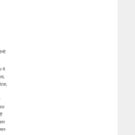
न्दी
में
गला,
नाटक,
ा
ेवल
ीं
रकार
्मान