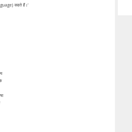
nguage) कहते हैं।’
्य
के
ाषा
ा