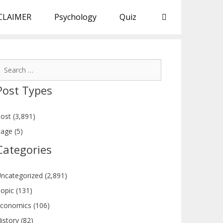
CLAIMER
Psychology
Quiz
earch
or:
Post Types
ost (3,891)
age (5)
Categories
ncategorized (2,891)
opic (131)
conomics (106)
istory (82)