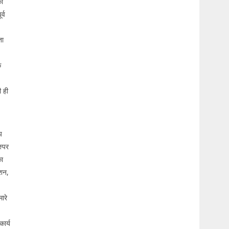
की
्व
ता
क
ी ही
य
स्पर
का
ेशन,
,
ारे
कार्य