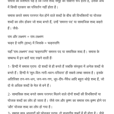
समास की विशेषता यह है कि जिस शब्द समूह का संक्षिप्त रूप होता है, उसके अर्थ
में किसी प्रकार का परिवर्तन नहीं होता है।
समास करते समय परस्पर मेल होने वाले शब्दों के बीच की विभक्तियों या योजक
शब्दों का लोप होकर जो शब्द बनते हैं, उन्हें ‘समस्त पद’ या सामाजिक शब्द कहते
हैं। जैसे-
राम और लक्ष्मण = राम-लक्ष्मण
चक्र है पाणि (हाथ) में जिसके = चक्रपाणि
यहाँ ‘राम-लक्ष्मण’ तथा ‘चक्रपाणि’ समस्त पद या समासिक शब्द है। समास के
सम्बन्ध में इन बातें याद रखने वाली हैंः
1- हिन्दी में समास प्रायः दो शब्दों से ही बनते हैं जबकि संस्कृत में अनेक शब्दों से
बनते हैं। हिन्दी मे ‘सुत-वित-नारी-भवन-परिवारा’ ही सबसे लम्बा समास है। इसके
अतिरिक्त तन-मन-धन, जन-मन-गण, धूप-दीप-नैवैध आदि बहुत थोड़े शब्द हैं, जो
दो से अधिक शब्दों के मेल से बने हैं।
2- सामासिक शब्द बनते समय परस्पर मिलने वाले दोनों शब्दों की विभक्तियों या
योजक शब्दों का लोप हो जाता है। जैसे राम और कृष्ण का समास राम-कृष्ण होने पर
‘और’ योजक शब्द का लोप हो गया है।
3- समास कुछ अपवादों को छोड़कर प्रायः दो सजातीय शब्दों में ही होता है। जैसे