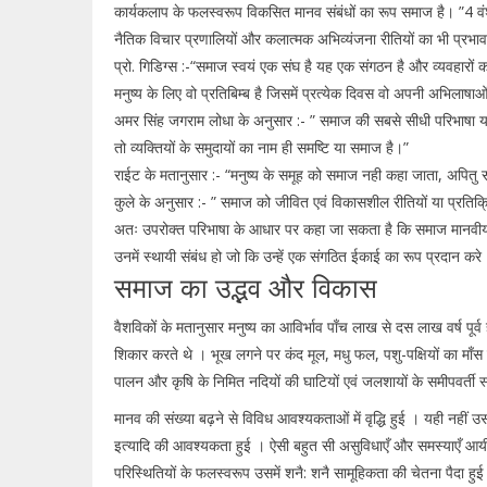
कार्यकलाप के फलस्वरूप विकसित मानव संबंधों का रूप समाज है। ”4 वंश परम
नैतिक विचार प्रणालियों और कलात्मक अभिव्यंजना रीतियों का भी प्रभाव
प्रो. गिडिग्स :-“समाज स्वयं एक संघ है यह एक संगठन है और व्यवहारों का
मनुष्य के लिए वो प्रतिबिम्ब है जिसमें प्रत्येक दिवस वो अपनी अभिलाषाओ
अमर सिंह जगराम लोधा के अनुसार :- ” समाज की सबसे सीधी परिभाषा यही द
तो व्यक्तियों के समुदायों का नाम ही समष्टि या समाज है।”
राईट के मतानुसार :- “मनुष्य के समूह को समाज नही कहा जाता, अपितु समू
कुले के अनुसार :- ” समाज को जीवित एवं विकासशील रीतियों या प्रतिक
अतः उपरोक्त परिभाषा के आधार पर कहा जा सकता है कि समाज मानवीय स
उनमें स्थायी संबंध हो जो कि उन्हें एक संगठित ईकाई का रूप प्रदान कर
समाज का उद्भव और विकास
वैशविकों के मतानुसार मनुष्य का आविर्भाव पाँच लाख से दस लाख वर्ष पूर्व 
शिकार करते थे । भूख लगने पर कंद मूल, मधु फल, पशु-पक्षियों का माँस 
पालन और कृषि के निमित नदियों की घाटियों एवं जलशायों के समीपवर्ती स्थ
मानव की संख्या बढ़ने से विविध आवश्यकताओं में वृद्धि हुई । यही नहीं 
इत्यादि की आवश्यकता हुई । ऐसी बहुत सी असुविधाएँ और समस्याएँ आयी
परिस्थितियों के फलस्वरूप उसमें शनै: शनै सामूहिकता की चेतना पैदा ह