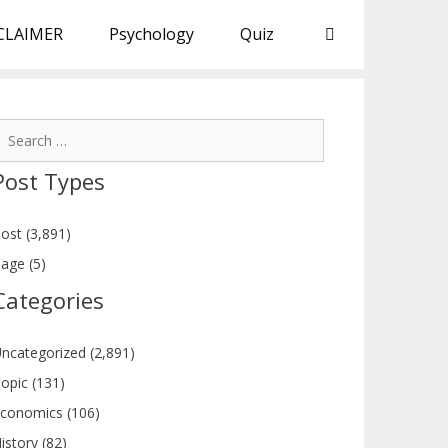
CLAIMER
Psychology
Quiz
earch
or:
Post Types
ost (3,891)
age (5)
Categories
ncategorized (2,891)
opic (131)
conomics (106)
istory (82)