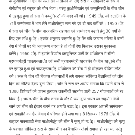
के कुओमिंगतांग दल को रूसी ढंग में ढालने के लिए रूस ने सलाहकार के रूप में
बोरोडीन एवं ब्लूशर को चीन भेजा। परंतु कुओमिंगतांग एवं कम्युनिस्टों के बीच चीन
में गृहयुद्ध हुआ तो रूस ने कम्युनिस्टों की मदद की थी। 1949 र्इ. को स्टालिन के
71वें जन्मोत्सव में भाग लेने माओत्सेतुंग रूस गये एवं दो माह वहीं रहे। 1950 र्इ.
में रूस एवं चीन के बीच पारस्परिक सहायता एवं सामंजस्य बढ़ाने हेतु 30 वर्षों के
लिए एक संधि हुर्इ। इसके अनुसार सहमति हुर्इ कि यदि जापान भविष्य में दोनों
देश में किसी पर भी आक्रमण करता है तो दोनों देश मिलकर उसका मुकाबला
करेंगे। 1960 र्इ. में इसके विपरीत कम्यूनिस्ट पार्टी के अधिवेशन में चीनी
प्रधानमंत्री चाऊएनलार्इ एवं रूसी प्रधानमंत्री ख्रुश्चेव के बीच ख्ुाले तौर
पर झगड़ा हुआ एवं चाऊएनलार्इ अधिवेशन को बीच में ही छोड़कर पीकिंग लौट
गये। रूस ने चीन की विकास योजनाओं में लगे समस्त सोवियत वैज्ञानिकों को तीन
दिन का नोटिस देकर बुला लिया। चीन ने रूस पर आरोप लगाया कि उसने चीन से
1390 विशेषज्ञों को वापस बुलाकर तकनीकी सहयोग वाली 257 योजनाओं को रद्द
किया है। भारत-चीन के बीच तनाव के दौर में रूस द्वारा भारत का सहयोग किये
जाने एवं चीन को इंकार करने पर आपत्ति उठार्इ। इस प्रकार आपसी सामंजस्य
एवं समझौते का दौर विवाद में परिणत होने लगा था। 8 सितम्बर 1976 र्इ. में
कट्टर माक्र्सवादी नेता माओत्सेतुंग की चीन में मृत्यु हो गर्इ। माओत्सेतुंग की मृत्यु
के पश्चात सोवियत रूस के साथ चीन का वैचारिक संघर्ष समाप्त हो रहा था, परंतु