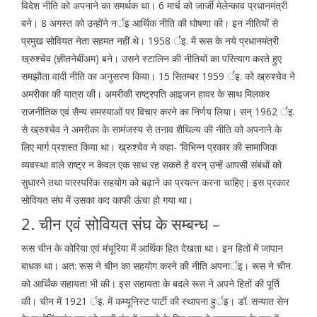
विदेश नीति को अपनाने का समर्थक था। 6 मार्च को जार्जी मेलेन्काव प्रधानमंत्री
बने। 8 अगस्त को उन्होंने नर्इ आर्थिक नीति की घोषणा की। इन नीतियों से
प्रमुख सोवियत नेता सहमत नहीं थे। 1958 र्इ. में रूस के नये प्रधानमंत्री
ख्रुश्चेव (ज्ञीतनेबींअम) बने। उसने स्टालिन की नीतियों का परित्याग करते हुए
समझौता वादी नीति का अनुसरण किया। 15 सितम्बर 1959 र्इ. को ख्रुश्चेव ने
अमरीका की यात्रा की। अमरीकी राष्ट्रपति आइजन हावर के साथ मिलकर
राजनीतिक एवं सैन्य समस्याओं पर विचार करने का निर्णय लिया। सन् 1962 र्इ.
से ख्रुश्चेव ने अमरीका के सामंजस्य से तनाव शैथिल्य की नीति को अपनाने के
लिए मार्ग प्रशस्त किया था। ख्रुश्चेव ने कहा- ‘विभिन्न प्रकार की सामाजिक
व्यवस्था वाले राष्ट्र न केवल एक साथ रह सकते है वरन् उन्हें आपसी संबंधों को
सुधारने तथा पारस्परिक सहयोग को बढ़ाने का प्रयत्न करना चाहिए। इस प्रकार
सोवियत संघ में उसका कद काफी ऊंचा हो गया था।
2. चीन एवं सोवियत संघ के सम्बन्ध –
रूस चीन के कोरिया एवं मंचूरिया में आर्थिक हित देखता था। इन हितों में जापान
बाधक था। अत: रूस ने चीन का सहयोग करने की नीति अपनार्इ। रूस ने चीन
को आर्थिक सहायता भी की। इस सहायता के बदले रूस ने अपने हितों की पूर्ति
की। चीन में 1921 र्इ. में कम्यूनिस्ट पार्टी की स्थापना हुर्इ। डॉ. सन्यात सेन