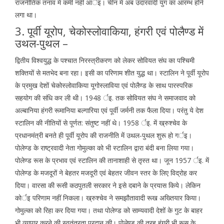
राजनीतिक तनाव में कमी नहीं आर्इ। चीन में अब उदारवादी युग का आरम्भ होने
लगा था।
3. पूर्वी यूरोप, चेकोस्लोवाकिया, हंगरी एवं पोलैण्ड में
उथल-पुथल –
द्वितीय विश्वयुद्ध के पश्चात निरस्त्रीकरण को लेकर सोवियत संघ का पश्चिमी
शक्तियों से मतभेद बना रहा। इसी का परिणाम शीत युद्ध था। स्टालिन ने पूर्वी यूरोप
के प्रमुख देशों चेकोस्लोवाकिया यूगोस्लाविया एवं पोलैण्ड के साथ पारस्परिक
सहयोग की संधि कर ली थी। 1948 र्इ. तक सोवियत संघ ने समाजवाद को
अल्बानिया हंगरी रूमानिया बल्गारिया एवं पूर्वी जर्मनी तक फैला दिया। परंतु ये देश
स्टालिन की नीतियों से पूर्णत: संतुष्ट नहीं थे। 1958 र्इ. में ख्रुश्चेव के
प्रधानमंत्री बनते ही पूर्वी यूरोप की राजनीति में उथल-पुथल शुरू हो गर्इ।
पोलेण्ड के राष्ट्रवादी नेता गोमुल्का को भी स्टालिन द्वारा बंदी बना लिया गया।
पोलेण्ड रूस के प्रभाव एवं स्टालिन की तानाशाही से तृस्त था। जून 1957 र्इ. में
पोलेण्ड के मजदूरों ने बेहतर मजदूरी एवं बेहतर जीवन स्तर के लिए विद्रोह कर
दिया। वारसा की रूसी कठपुतली सरकार ने इसे दबाने के प्रयास किये। लेकिन
कोर्इ परिणाम नहीं निकला। ख्रुश्चेव ने समझौतावादी रूख अख्तियार किया।
गोमुल्का को रिहा कर दिया गया। तथा पोलेण्ड को साम्यवादी देशों के गुट के बाहर
भी व्यापार करने की स्वतंत्रता प्रदान की। पोलेण्ड की तरह हंगरी भी रूस के