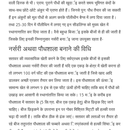
वाली डिस्क से भी। प्राय: पुराने पौधों की खुदार्इ करते समय भूमिगत कंदों के
साथ-सथ छोटे-छोटे अंकुर भी प्राप्त होते हैं। जिनसे पुन: पौध तैयार की जा सकती
हैं इन अंकुरों को मूल पौधों से अलग करके पॉलीथीन बैग्स में लगा दिया जाता है।
तथा 25-30 दिन में पौलीथिन में लगाए गए इन सीडलिंग्स को मुख्य खेत में
स्थानान्तरित कर दिया जाता है। वैसे बहुधा बिजार्इ इसके बीजों से ही की जाती है
जिसके लिए इनकी निम्नानुसार नर्सरी बनार्इ जाना उपयुक्त रहता है-
नर्सरी अथवा पौधशाला बनाने की विधि
सतावर की व्यवसायिक खेती करने के लिए सर्वप्रथम इसके बीजों से इसकी
पौधशाला अथवा नर्सरी तैयार की जाती हैं यदि एक एकड़ के क्षेत्र में खेती करना हो
तो लगभग 100 वर्ग फीट की एक पौधशाला बनार्इ जाती है जिसे खाद आदि
डालकर अच्छी प्रकार तैयार कर लिया जाता है। इस पौधाशाला की ऊंचार्इ
सामान्य खेत से लगभग 9 इंच से एक फीट ऊंची होनी चाहिए ताकि बाद में पौधों को
उखाड़ कर आसानी से स्थानांतरित किया जा सके। 15 मर्इ के करीब इस
पौधशाला में सतावर के (5 कि.ग्रा. बीज एक एकड़ हेतु) बीज छिड़क दिए जाने
चाहिए। बीज छिड़कने के उपरान्त इन पर गोबर मिश्रित मिट्टी की हल्की परत
चढ़ा दी जाती है। ताकि बीज ठीक से ढंक जाएं। सतावर की लताओं पर तैैयार हो
रहे बीज तदुपरांत पौधशाला की फब्बारे अथवा िस्प्रंकलर्स से हल्की सिंचार्इ कर