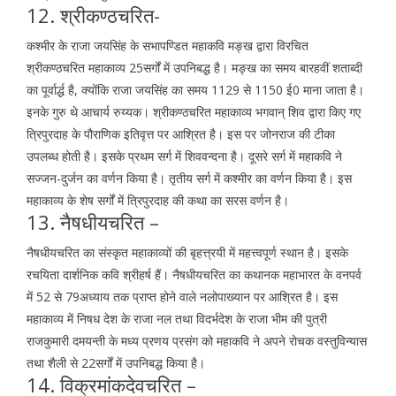
12. श्रीकण्ठचरित-
कश्मीर के राजा जयसिंह के सभापण्डित महाकवि मङ्ख द्वारा विरचित
श्रीकण्ठचरित महाकाव्य 25सर्गों में उपनिबद्ध है। मङ्ख का समय बारहवीं शताब्दी
का पूर्वार्द्ध है, क्योंकि राजा जयसिंह का समय 1129 से 1150 ई0 माना जाता है।
इनके गुरु थे आचार्य रुय्यक। श्रीकण्ठचरित महाकाव्य भगवान् शिव द्वारा किए गए
त्रिपुरदाह के पौराणिक इतिवृत्त पर आश्रित है। इस पर जोनराज की टीका
उपलब्ध होती है। इसके प्रथम सर्ग में शिववन्दना है। दूसरे सर्ग में महाकवि ने
सज्जन-दुर्जन का वर्णन किया है। तृतीय सर्ग में कश्मीर का वर्णन किया है। इस
महाकाव्य के शेष सर्गों में त्रिपुरदाह की कथा का सरस वर्णन है।
13. नैषधीयचरित –
नैषधीयचरित का संस्कृत महाकाव्यों की बृहत्त्रयी में महत्त्वपूर्ण स्थान है। इसके
रचयिता दार्शनिक कवि श्रीहर्ष हैं। नैषधीयचरित का कथानक महाभारत के वनपर्व
में 52 से 79अध्याय तक प्राप्त होने वाले नलोपाख्यान पर आश्रित है। इस
महाकाव्य में निषध देश के राजा नल तथा विदर्भदेश के राजा भीम की पुत्री
राजकुमारी दमयन्ती के मध्य प्रणय प्रसंग को महाकवि ने अपने रोचक वस्तुविन्यास
तथा शैली से 22सर्गों में उपनिबद्ध किया है।
14. विक्रमांकदेवचरित –