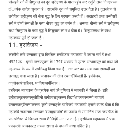
सोलहवें सर्ग में शिशुपाल का दूत श्रीकृष्ण के पास पहुंच कर स्तुति तथा निन्दापरक
द्वîार्थक सन्देश सुनाता है। सात्यकि दूत को समुचित उत्तर देता है। दूतसंवाद से
उत्तेजित श्रीकृष्ण की सेना युद्ध के लिए प्रयाण करती हैं। अठाहरवें तथा उन्नीसवें
सर्ग में दोनों सेनाओं के मध्य भीषण युद्ध का वर्णन है। अन्ततः बीसवें सर्ग में श्रीकृष्ण
तथा शिशुपाल के मध्य युद्ध में शिशुपाल का वध होता है। शिशुपालवध के साथ
महाकाव्य पूर्ण हो जाता है।
11. हरविजय –
कश्मीरी कवि रत्नाकर द्वारा विरचित ‘हरविजय’ महाकाव्य में पचास सर्ग हैं तथा
4321पद्य। इसमें मत्स्यपुराण के 179वें अध्याय में प्राप्त अन्धकासुर की कथा को
महाकाव्य के रूप में उपनिबद्ध किया गया है। रत्नाकर का समय नवम शताब्दी का
उत्तरार्द्ध माना जाता है। रत्नाकर की तीन रचनाएँ मिलती हैं- हरविजय,
वक्रोक्तपंचाशिका, ध्वनिगाथापंजिका।
हरविजय महाकाव्य के प्रत्येक सर्ग की पुष्पिका में महाकवि ने लिखा है- ‘इति
श्रीबालबृहस्पत्यनुजीविनो वागीश्वराङ्कस्य विद्याधिपत्यपरनाम्नो महाकवे
राजानकश्रीरत्नाकरस्य कृतौ रत्नाङ्के हरविजये महाकाव्ये’ इससे स्पष्ट होता है कि
महाकवि राजानक रत्नाकर ‘बालबृहस्पति’ की उपाधि से सम्मानित राजा जयापीड के
सभापण्डित थे जिनका समय 800ई0 माना जाता है। हरविजय महाकाव्य में परम
पराक्रमी अन्धकासुर नामक राक्षस के वध की कथा वर्णित है।