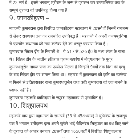
में 22 सर्ग हैं। इसमें भगवान् श्रीराम के जन्म से प्रारम्भ कर राज्याभिषेक तक के
सम्पूर्ण वृत्तान्त को उपनिबद्ध किया गया है।
9. जानकीहरण –
महाकवि कुमारदास द्वारा विरचित जानकीहरण महाकाव्य में 20सर्ग हैं जिनमें रामजन्म
से लेकर रावणवध तक का रामचरित उपनिबद्ध है। महाकवि ने अपनी काव्यप्रतिभा
से प्राचीन कथानक को नया कलेवर देने का भरपूर प्रयास किया है।
कुमारदास सिंहल द्वीप के निवासी थे। ये 517 से 526 ई0 के मध्य लंका के राजा
थे। सिंहल द्वीप के जातीय इतिहास ग्रन्थ महावंश में मोद्गलायन के पुत्र
कुमारधातुसेन नामक राजा का उल्लेख मिलता है जिन्होंने 9वर्षों तक पिता की मृत्यु
के बाद सिंहल द्वीप पर शासन किया था। महावंश में कुमारदास की कृति का उल्लेख
न मिलने से इतिहासकार राजा कुमारधातुसेन तथा कवि कुमारदास को एक मानने के
पक्षधर नहीं हैं।
कुमारदास महाकवि कालिदास के रघुवंश महाकाव्य से प्रभावित हैं।
10. शिशुपालवध-
महाकवि माघ द्वारा महाभारत के सभापर्व (33 से 45अध्याय) में युधिष्ठिर के राजसूय
यज्ञ में भगवान् श्रीकृष्ण द्वारा अपने फुफेरे भाई चेदिनरेश शिशुपाल का वध किए जाने
के वृत्तान्त को आधार बनाकर 20सर्गों तथा 1650पद्यों में विरचित ‘शिशुपालवध’