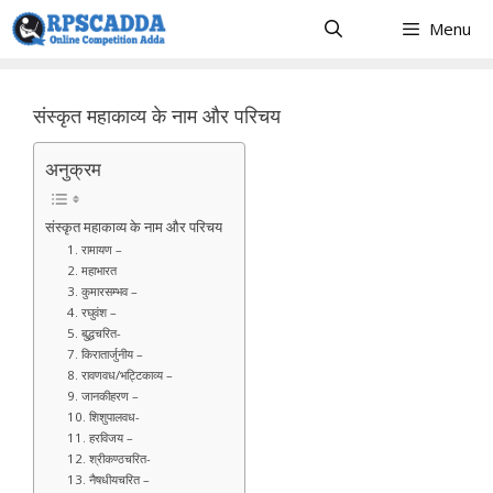
Skip
Menu
to
content
संस्कृत महाकाव्य के नाम और परिचय
अनुक्रम
संस्कृत महाकाव्य के नाम और परिचय
1. रामायण –
2. महाभारत
3. कुमारसम्भव –
4. रघुवंश –
5. बुद्धचरित-
7. किरातार्जुनीय –
8. रावणवध/भट्टिकाव्य –
9. जानकीहरण –
10. शिशुपालवध-
11. हरविजय –
12. श्रीकण्ठचरित-
13. नैषधीयचरित –