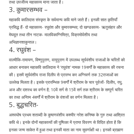
तथा उपजीव्य महाकाव्य माना जाता है।
3. कुमारसम्भव –
महाकवि कालिदास संस्कृत के सर्वमान्य कवि माने जाते हैं। इनकी सात कृतियाँ
प्रसिद्ध हैं- दो महाकाव्य- रघुवंश और कुमारसम्भव; दो खण्डकाव्य- ऋतुसंहार और
मेघदूत तथा तीन नाटक- मालविकाग्निमित्र, विक्रमोर्वशीय तथा
अभिज्ञानशाकुन्तल।
4. रघुवंश –
वाल्मीकि-रामायण, विष्णुपुराण, वायुपुराण में उपलब्ध सूर्यवंशीय राजाओं के चरितों को
आधार बनाकर महाकवि कालिदास ने ‘रघुवंश’ नामक 19सर्गों के महाकाव्य की रचना
की। इसमें सूर्यवंशीय राजा दिलीप से प्रारम्भ कर अग्निवर्ण तक 32राजाओं का
उल्लेख मिलता है। इसके प्रारम्भिक 9सर्गों में श्रीराम के चार पूर्वजों- दिलीप, रघु,
अज और दशरथ का वर्णन है; 10वें सर्ग से 15वें सर्ग तक श्रीराम के सम्पूर्ण चरित
का तथा अन्तिम 4सर्गों में श्रीराम के वंशजों का वर्णन मिलता है।
5. बुद्धचरित-
अश्वघोष प्रथम शताब्दी के कुषाणवंशीय कश्मीर नरेश कनिष्क के गुरु तथा आश्रित
कवि थे। इनके दोनों महाकाव्यों की पुष्पिका में प्राप्त विवरण से विदित होता है कि
इनका जन्म साकेत में हुआ तथा इनकी माता का नाम सुवर्णाक्षी था। इनको ब्राह्मण