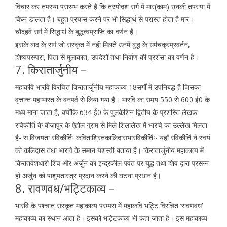
विचार कर तपस्या प्रारम्भ करते हैं कि त्रयोदश सर्ग में मार(काम) उनकी तपस्या में
विघ्न डालता है। बहुत प्रयास करने पर भी सिद्धार्थ से परास्त होता है मार।
चौदहवें सर्ग में सिद्धार्थ के बुद्धत्वप्राप्ति का वर्णन है।
इसके बाद के सर्ग जो संस्कृत में नहीं मिलते उनमें बुद्ध के धर्मचक्रप्रवर्तन,
शिष्यपरम्परा, पिता से मुलाकात, उपदेशों तथा निर्वाण की प्रशंसा का वर्णन है।
7. किरातार्जुनीय –
महाकवि भारवि विरचित किरातार्जुनीय महाकाव्य 18सर्गों में उपनिबद्ध है जिसका
वृत्तान्त महाभारत के वनपर्व से लिया गया है। भारवि का समय 550 से 600 ई0 के
मध्य माना जाता है, क्योंकि 634 ई0 के पुलकेशिन द्वितीय के प्रशस्ति लेखक
रविकीर्ति के बीजापुर के ऐहोल ग्राम से मिले शिलालेख में भारवि का उल्लेख मिलता
है- स विजयतां रविकीर्तिः कविताश्रितकालिदासभारविकीर्तिः- यहाँ रविकीर्ति ने स्वयं
को कलिदास तथा भारवि के समान यशस्वी बताया है। किरातार्जुनीय महाकाव्य में
किरातवेशधारी शिव और अर्जुन का इन्द्रकील पर्वत पर युद्ध तथा शिव द्वारा प्रसन्न
हो अर्जुन को पाशुपतास्त्र प्रदान करने की घटना प्रधान है।
8. रावणवध/भट्टिकाव्य –
भारवि के पश्चात् संस्कृत महाकाव्य परम्परा में महाकवि भट्टि विरचित ‘रावणवध’
महाकाव्य का स्थान आता है। इसको भट्टिकाव्य भी कहा जाता है। इस महाकाव्य