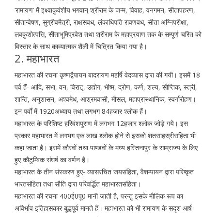
‘रामायण’ में इक्ष्वाकुवंशीय भगवान् श्रीराम के जन्म, विवाह, वनगमन, सीतापहरण,
सीतान्वेषण, सुग्रीवमैत्री, राक्षसवध, लंकाधिपति रावणवध, सीता अग्निपरीक्षा,
लवकुशोत्पत्ति, सीताभूमिप्रवेश तथा श्रीराम के महाप्रयाण तक के सम्पूर्ण चरित को
विस्तार के साथ काव्यात्मक शैली में चित्रित किया गया है।
2. महाभारत
महाभारत की रचना कृष्णद्वैपायन बादरायण महर्षि वेदव्यास द्वारा की गयी। इसमें 18
पर्व हैं- आदि, सभा, वन, विराट्, उद्योग, भीष्म, द्रोण, कर्ण, शल्य, सौप्तिक, स्त्री,
शान्ति, अनुशासन, अश्वमेध, आश्रमवासी, मौसल, महाप्रास्थानिक, स्वर्गारोहण।
इन पर्वों में 1920अध्याय तथा लगभग 84हजार श्लोक हैं।
महाभारत के परिशिष्ट हरिवंशपुराण में लगभग 12हजार श्लोक जोड़े गये। इस
प्रकार महाभारत में लगभग एक लाख श्लोक होने से इसको शतसाहस्रीसंहिता भी
कहा जाता है। इसमें कौरवों तथा पाण्डवों के मध्य हस्तिनापुर के साम्राज्य के लिए
हुए कौटुम्बिक संघर्ष का वर्णन है।
महाभारत के तीन संस्करण हुए- व्यासरचित जयसंहिता, वैशम्पायन द्वारा परिष्कृत
भारतसंहिता तथा सौति द्वारा परिवर्द्धित महाभारतसंहिता।
महाभारत की रचना 400ई0पू0 मानी जाती है, परन्तु इसके मौलिक रूप का
अविर्भाव इतिहासकार बुद्धपूर्व मानते हैं। महाभारत को भी रामायण के सदृश आर्ष