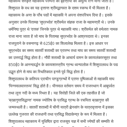
महाकाव्य संस्कृत महाकाव्य परम्परा की बृहत्त्रयी का अमूल्य रत्न माना जाता है।
शिशुपाल के वध का यह वृत्तान्त श्रीमद्भागवत के दशम स्कन्ध में भी मिलता है।
महाकाव्य के अन्त के पाँच पद्यों में महाकवि ने अपना वंशपरिचय दिया है। इसके
अनुसार उनके पितामह ‘सुप्रभदेव’ श्रीवर्मल संज्ञक राजा के महामन्त्री थे। उनके
धर्मनिष्ठ पुत्र थे ‘दत्तक’ जिनके पुत्र थे महाकवि माघ। श्रीवर्मल को वर्मलात नामक
राजा माना जाता है जो माघ के पितामह सुप्रभदेव के आश्रयदाता थे। इनका
राजपूताने के वसन्तगढ़ से 625ई0 का शिलालेख मिलता है। इस आधार पर
सुप्रभदेव का समय सातवीं शताब्दी का प्रारम्भ तथा माघ का समय सातवीं शताब्दी
का उत्तरार्द्ध सिद्ध होता है। नौंवी शताब्दी के आचार्य वामन के काव्यलंकारसूत्र तथा
850ई0 के आनन्दवर्द्धन के काव्यशास्त्रीय ग्रन्थ ध्वन्यालोक में शिशुपालवध के पद्य
उद्धृत होने से माघ का स्थितिकाल इनसे पूर्व सिद्ध होता है।
शिशुपालवध के कतिपय प्राचीन पाण्डुग्रन्थों में प्राप्त पुष्पिकाओं से महाकवि माघ
‘भिन्नमालवास्तव्य’ सिद्ध होते है। भीनमाल वर्तमान समय में राजस्थान में आबूपर्वत
तथा लूना नदी के मध्य स्थित है। यह सिरोही जिले की एक तहसील है जो
‘ब्रह्मगुप्तसिद्धान्त’ नामक ज्योतिष के प्रसिद्ध ग्रन्थ के रचयिता ब्रह्मगुप्त की
जन्मस्थली है। सातवीं शताब्दी में चीनी यात्री ह्वेनसांग के यात्रावृत्तान्त में इसका
उल्लेख गुजरात की राजधानी तथा प्रसिद्ध विद्याकेन्द्र के रूप में मिलता है।
शिशुपालवध महाकाव्य में युधिष्ठिर द्वारा राजसूय यज्ञ में सभी ज्येष्ठों की सम्मति से