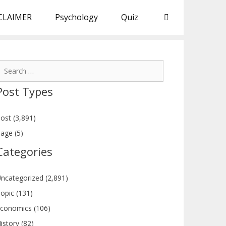
CLAIMER
Psychology
Quiz
earch
or:
Post Types
ost (3,891)
age (5)
Categories
ncategorized (2,891)
opic (131)
conomics (106)
istory (82)