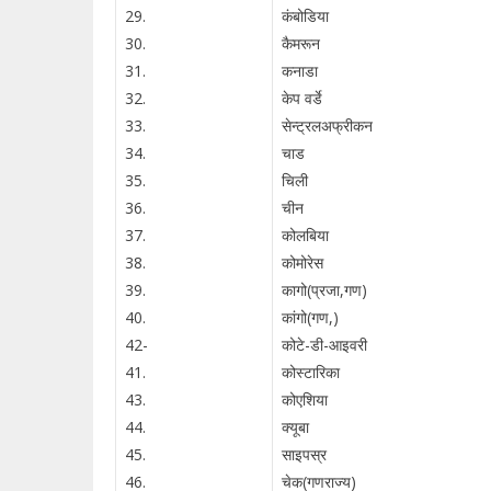
29.
कंबोडिया
30.
कैमरून
31.
कनाडा
32.
केप वर्डे
33.
सेन्ट्रलअफ्रीकन
34.
चाड
35.
चिली
36.
चीन
37.
कोलबिया
38.
कोमोरेस
39.
कागो(प्रजा,गण)
40.
कांगो(गण,)
42-
कोटे-डी-आइवरी
41.
कोस्टारिका
43.
कोएशिया
44.
क्यूबा
45.
साइपस्र
46.
चेक(गणराज्य)