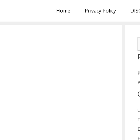
Home
Privacy Policy
DIS
S
f
P
P
U
T
E
H