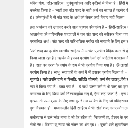
भक्ति योग’, ‘संत-साहित्य : पुर्नमूल्यांकन’ आदि कृतियो में किया है। हिंदी 
उल्लेख किया है – ‘जहाँ तक संत शब्द के सही अर्थ का सवाल है ऋग्वेद
है। कोषग्रंथों मे भी संत शब्द के अर्थ को लेकर काईे विवाद नहीं मिलता।
इस अर्थान्तर को उजागर करने वाला प्रथम कोषग्रंथ है – ‘हिदीं-साहित्य 
आलाचेना की पारिभाषिक शब्दावली में जब संत शब्द को स्वीकार किया ग
प्रचलित अर्थ। संत शब्द की पारिभाशिक मर्यादा को समझने के लिए इन
‘संत’ शब्द का प्रयोग भारतीय साहित्य में अत्यंत प्राचीन वैदिक काल से हो र
किया जाता रहा है। ऋग्वेद मे इसका प्रयोग ‘एक’ एवं अद्वितीय परमतत्व के ल
है। ‘सत’ का ब्रह्म के पर्याय के रूप में भी प्रयोग किया गया है। ‘ऊँ तत्सदि
प्रयोग किया है। साधु, सदाचारी के अर्थ में भी इसका प्रयोग मिलता है 
युज्यते।
यज्ञे तपसि दाने च स्थिति: सदिति चोच्यते,
कर्म चैव तदथ्र्ाीये
रूप में किया गया है। कहा गया है – हैं पार्थ! उत्तम कर्म मे भी ‘सत्’ का
परमात्मा के लिए किया कर्म निश्चयपूर्वक सत् है, ऐसा कहा जाता है। इस प्र
प्रथम तो परम ब्रह्म के लिए तथा दूसरे उस व्यक्ति के लिए जो पवित्रात्
गुण विद्यमान हो। मध्यकालीन हिंदी साहित्य में भी ‘संत’ शब्द का प्रयोग 
कबीरदास ने उसे ’संत’ माना है जो वैर रहित हो, निश्कामी हो, ईश्वर के 
सेती नेह। विशया सु न्यारा रहे संतन का अंग एह।। दूसरी आरे तुलसीदास