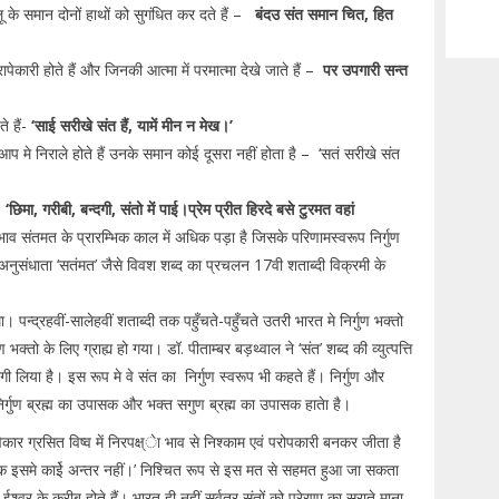
 के समान दोनों हाथों को सुगंधित कर दते हैं –
बंदउ संत समान चित, हित
रापेकारी होते हैं और जिनकी आत्मा में परमात्मा देखे जाते हैं –
पर उपगारी सन्त
े हैं-
‘साई सरीखे संत हैं, यामें मीन न मेख।’
े आप मे निराले होते हैं उनके समान कोई दूसरा नहीं होता है – ‘सतं सरीखे संत
–
‘छिमा, गरीबी, बन्दगी, संतो में पाई।
प्रेम प्रीत हिरदे बसे टुरमत वहां
भाव संतमत के प्रारम्भिक काल में अधिक पड़ा है जिसके परिणामस्वरूप निर्गुण
पय अनुसंधाता ‘सतंमत’ जैसे विवश शब्द का प्रचलन 17वी शताब्दी विक्रमी के
ा। पन्द्रहवीं-सालेहवीं शताब्दी तक पहुँचते-पहुँचते उतरी भारत मे निर्गुण भक्तो
ो के लिए ग्राह्य हो गया। डॉ. पीताम्बर बड़थ्वाल ने ‘संत’ शब्द की व्युत्पत्ति
रागी लिया है। इस रूप मे वे संत का निर्गुण स्वरूप भी कहते हैं। निर्गुण और
र्गुण ब्रह्म का उपासक और भक्त सगुण ब्रह्म का उपासक हातेा है।
िकार ग्रसित विष्व में निरपक्ष्ेा भाव से निश्काम एवं परोपकारी बनकर जीता है
ेासक इसमे काईे अन्तर नहीं।’ निश्चित रूप से इस मत से सहमत हुआ जा सकता
ईश्वर के करीब होते हैं। भारत ही नहीं सर्वत्र संतों को प्रेरणा का स्राते माना