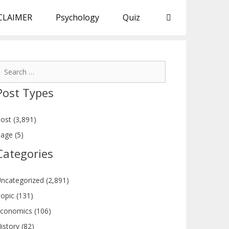
CLAIMER
Psychology
Quiz
earch
or:
Post Types
ost (3,891)
age (5)
Categories
ncategorized (2,891)
opic (131)
conomics (106)
istory (82)