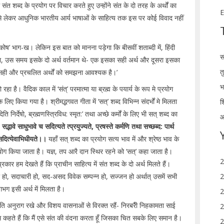
मे संत शब्द के प्रयोग पर विचार करते हुए उन्होंने संत के दो तरह के अर्थों का
E
 से लेकर आधुनिक भारतीय आर्य भाषाओं के साहित्य तक इस पर कोई विवाद नहीं
कोष’ भाग-ख। लेकिन इस बात को मानना पड़ेगा कि बीसवीं शताब्दी में, हिंदी
स
या, उस समय इसके दो अर्थ वर्तमान थे- एक इसका सही अर्थ और दूसरा इसका
त
 सही और प्रचलित अर्थों को समझना आवश्यक है।’
भ
हा है। वैदिक काल में ‘संत्’ परमात्मा या ब्रह्म के पयार्य के रूप मे प्रयोग
िए किया गया है। श्रीमद्भगवत गीता में ‘सत्’ शब्द विभिन्न संदर्भों मे मिलता
श
ति निर्देषो, ब्रह्मणस्त्रिविध: स्मृत:’ तथा अच्छे कर्मों के लिए भी सत् शब्द का
आ
–
सद्भावे साधुभावे च सदित्यते त्प्रयुज्यते,
प्रषस्ते कर्मणि तथा सच्छब्द: पार्थ
 सदित्येवाभिधीयते।।
यहाँ सत् शब्द का प्रयोग सत्य भाव में और श्रेष्ठ भाव के
 प्रयोग किया जाता है। यज्ञ, तप आरै दान स्थिर रहने को ‘सत्’ कहा जाता है।
2
कार हम देखते हैं कि प्राचीन साहित्य में संत शब्द के दो अर्थ मिलते हैं।
मा हो, सदाचारी हो, सद-असद विवेक सम्पन्न हो, सज्जन हो अर्थात् उसमें सभी
2
लगभग इसी अर्थ में मिलता है।
2
प्रति अनुराग रखे और विशय वासनाओं से विरक्त रहैं- निरबरैी निहकामता साई
2
 कहते हैं कि मैं एसे संत की वंदना करता हूँ जिसका चित सबके लिए समान है।
2