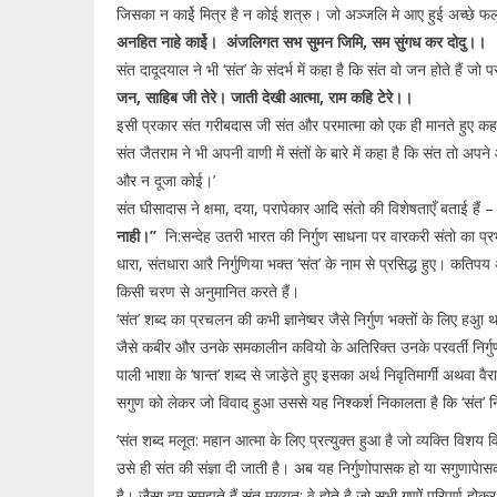
जिसका न काईे मित्र है न कोई शत्रु। जो अञ्जलि मे आए हुई अच्छे फलू
अनहित नाहे काईे।
अंजलिगत सभ सुमन जिमि, सम सुंगध कर दोदु।।
संत दादूदयाल ने भी ‘संत’ के संदर्भ में कहा है कि संत वो जन होते हैं जो प
जन, साहिब जी तेरे।
जाती देखी आत्मा, राम कहि टेरे।।
इसी प्रकार संत गरीबदास जी संत और परमात्मा को एक ही मानते हुए कहत
संत जैतराम ने भी अपनी वाणी में संतों के बारे में कहा है कि संत तो अपन
और न दूजा कोई।’
संत घीसादास ने क्षमा, दया, परापेकार आदि संतो की विशेषताएँ बताई हैं 
नाही।’’
नि:सन्देह उतरी भारत की निर्गुण साधना पर वारकरी संतो का प्र
धारा, संतधारा आरै निर्गुणिया भक्त ‘संत’ के नाम से प्रसिद्ध हुए। कति
किसी चरण से अनुमानित करते हैं।
‘संत’ शब्द का प्रचलन की कभी ज्ञानेष्वर जैसे निर्गुण भक्तों के लिए हअुा थ
जैसे कबीर और उनके समकालीन कवियो के अतिरिक्त उनके परवर्ती निर्गुण भक्त
पाली भाशा के ‘षान्त’ शब्द से जाडे़ते हुए इसका अर्थ निवृतिमार्गी अथवा वै
सगुण को लेकर जो विवाद हुआ उससे यह निश्कर्श निकालता है कि ‘संत’ नि
‘संत शब्द मलूत: महान आत्मा के लिए प्रत्युक्त हुआ है जो व्यक्ति विशय व
उसे ही संत की संज्ञा दी जाती है। अब यह निर्गुणोपासक हो या सगुणाप
है। जैसा हम समझते हैं संत मुख्यत: वे होते है जो सभी गुणों परिपूर्ण होकर 