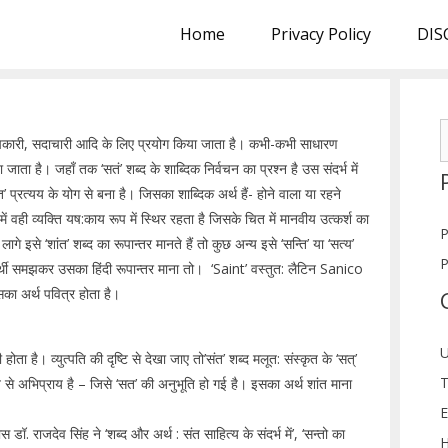
Home
Privacy Policy
DIS
S
, परोपकारी, सदाचारी आदि के लिए प्रयोग किया जाता है। कभी-कभी साधारण
f
 जाता है। जहाँ तक ‘सतं’ शब्द के शाब्दिक निर्वचन का प्रश्न है उस संदर्भ में
 ‘त’ प्रत्यय के योग से बना है। जिसका शाब्दिक अर्थ हैं- होने वाला या रहने
वही व्यक्ति यष:काय रूप में स्थिर रहता है जिसके चित में मानवीय उत्कर्श का
P
ागे इसे ‘शांत’ शब्द का रूपान्तर मानते हैं तो कुछ अन्य इसे ‘सन्ति’ या ‘सत्य’
P
नार्थी समझकर उसका हिंदी रूपान्तर माना तो। ‘Saint’ वस्तुत: लैटिन Sanico
सका अर्थ पवित्र होता है।
U
ता है। व्युत्पति की दृष्टि से देखा जाए तो’संत’ शब्द मलूत: संस्कृत के ‘सत्’
T
 संत से अभिप्राय है – जिसे ‘सत’ की अनुभूति हो गई है। इसका अर्थ शांत माना
E
ॉ. राजदेव सिंह ने ‘शब्द और अर्थ : संत साहित्य के संदर्भ में’, ‘सन्तो का
H