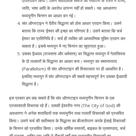
प्रतिपादन किया। उसने सार्वदेशिक समाज की स्थापना के रास्ते में राज्य,
जाति, भाषा आदि के अवरोध उत्पन्न नहीं हो सकते। यह अवधारणा
मध्ययुगीन चिन्तन का आधार बन गई।
संत ऑगस्टाइन ने दैवीय सिद्धान्त को ठोस आधार प्रदान किया। उसने
बताया कि राज्य ‘ईश्वर की इच्छा का परिणाम’ है। उसने बताया कि चर्च
ईश्वर का प्रतिनिधि है। चर्च ही व्यक्ति को आध्यात्मिक मुक्ति प्रदान कर
सकता है। इससे मध्ययुग में नए चिन्तन का सूत्रपात हुआ।
उसका द्वैधवाद (राजसत्ता और धर्मसत्ता) का सिद्धान्त मध्ययुग में गेलासियस
के दो तलवारों के सिद्धान्त का आधार बना। मध्ययुग का समान्तरवाद
(Parallelism) भी संत ऑगस्टाइन की विचारधारा पर ही आधारित है।
इसलिए मध्ययुग में संत ऑगस्टाइन की सबसे महत्त्वपूर्ण देन उसका द्वैधवादी
सिद्धान्त है।
इस प्रकार हम कह सकते हैं कि संत ऑगस्टाइन मध्ययुगीन चिन्तन के एक
प्रभावशाली विचारक रहे हैं। उसकी ईश्वरीय नगर (The City of God) की
अवधारणा ने अनेक शताब्दियों तक मध्ययुगीन तथा परवर्ती विचारकों को प्रभावित
किया। उसने चर्च की सर्वोच्चता के सिद्धान्त का बीजारोपरण करके ईसाई विचारकों
के चिन्तन को प्रभावित किया। उनके धार्मिक मन्तव्यों, बाइबल के प्रमाणवाद, चर्च
की प्रभुता, आदिम पाप आदि ने सैंकड़ों वर्षों तक मध्ययुगीन विचारकों का