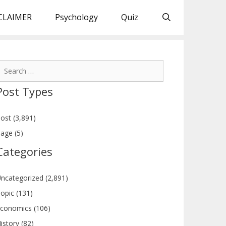
CLAIMER
Psychology
Quiz
earch
or:
Post Types
ost (3,891)
age (5)
Categories
ncategorized (2,891)
opic (131)
conomics (106)
istory (82)