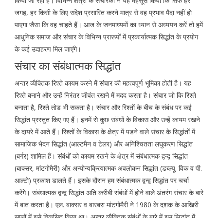
किया जा रहा है। विभिन्न क्षेत्रों के संचारकों ने यह महसूस किया कि सिर्फ हर
जगह, हर किसी के लिए संदेश प्रसारित करने मात्र से वह प्रभाव पैदा नहीं हो
पाएगा जैसा कि वह चाहते हैं। आज के जनमाध्यमों का ध्यान से अध्ययन करें तो हमें
आधुनिक समाज और संचार के विभिन्न प्रारूपों में प्रकार्यात्मक सिद्धांत के प्रयोग
के कई उदाहरण मिल जाएंगे।
संचार का संबंधात्मक सिद्धांत
अन्तर व्यैक्तिक रिश्ते कायम करने में संचार की महत्वपूर्ण भूमिका होती है। यह
रिश्ते बनाने और उन्हें निरंतर जीवंत रखने में मदद करता है। संचार जो कि रिश्ते
बनाता है, रिश्ते तोड भी सकता है। संचार और रिश्तों के बीच के संबंध पर कई
सिद्धांत प्रस्तुत किए गए हैं। इनमें से कुछ संबंधों के विकास और उन्हें कायम रखने
के दायरे में आते हैं। रिश्तों के विकास के क्षेत्र में पडने वाले संचार के सिद्धांतों में
सामाजिक भेदन सिद्धांत (आल्टमैन व टेलर) और अनिश्चितता लघुकरण सिद्धांत
(बर्गर) शामिल हैं। संबंधों को कायम रखने के क्षेत्र में संबंधात्मक द्वन्द्व सिद्धांत
(बाक्सर, मांटगोमैरी) और अन्योन्यक्रियात्मक अवलोकन सिद्धांत (डब्ल्यू. विक व पी.
आल्टो) प्रकाश डालते हैं। इसके दौरान हम संबंधात्मक द्वन्द्व सिद्धांत पर चर्चा
करेंगे। संबंधात्मक द्वन्द्व सिद्धांत अति करीबी संबंधों में होने वाले अंतरंग संचार के बारे
में बात करता है। एल. बाक्सर व बारबरा मांटगोमैरी ने 1980 के दशक के आखिरी
सालों में इसे विकसित किया था। अन्तर व्यैक्तिक संबंधों के बारे में इस सिद्धांत में