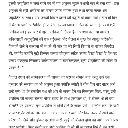
दूसरी प्रवृत्तियों में लगा रहने पर भी यह अनुभव मुझमें स्थायी रूप से बना रहा। इस
अनुभव से श्री अरविन्द का मानस जगत समाप्त हुआ तथा ब्रह्म जगत अब
उद्घटित हो गया। अब उनकी विचार करने की पद्धति ही बदल गयी। तीन ही दिन
में चेतना इतनी परिवर्तित हो जायेगी, इसका ध्यान न लेले को था ना ही स्वयं श्री
अरविन्द को। इस बारे में श्री अरविन्द ने लिखा है- “ प्रथम फल था अत्यंत
शक्तिशाली अनुभूतियों की एक श्रृंखला और चेतना में कुछ ऐसे आमूल परिवर्तन,
जिनकी लेले ने कल्पना भी न की थी और जो मेरे निजी विचारों के सर्वथा विपरीत
थी, क्योंकि उन्होंने मुझे विस्मय जनक तीव्रता सहित स्पष्ट दिखा दिखा दि कि यह
संसार परब्रह्म निराकार सर्वव्यापकता में चलचित्रवत् शून्य आकृतियों की लीला के
समान है।”
वेदान्त दर्शन की चरमावस्था की साधना का प्रथम सोपान बना परंतु उन्हें एक
प्रकार की समस्या का भी अनुभव हुआ क्योंकि ज्योंही वे तीन दिन बाद बाहर आये
उन्हें मुम्बर्इ के राष्ट्रीय पक्ष की ओर से भाषण देने का निमंत्रण मिला, परंतु श्री
अरविन्द की समग्र चेतना नीरव ब्रह्म के साथ एकाकार थी, वे बोलते भी तो क्या
बोलते? यह समस्या श्री अरविन्द ने योगी लेले के समक्ष रखी। उन्होंने कहा कि सभी
जाकर श्रोताओं को नारायण मानकर नमस्कार करो और फिर ऊपर से आने वाली
प्रेरणा के लिये शांत होकर प्रतीक्षा करों, तुम्हें जो बोलना होगा वह वाणी अपने आप
उतर आयेगी। फिर इसके बाद श्री अरविन्द ने जो भी व्याख्यान दिये वे सब इसी