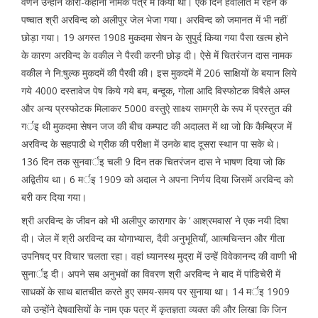
वर्णन उन्होंने कारा-कहानी नामक पत्र में किया था। एक दिन हवालात में रहने के
पष्चात श्री अरविन्द को अलीपुर जेल भेजा गया। अरविन्द को जमानत में भी नहीं
छोड़ा गया। 19 अगस्त 1908 मुकदमा सेषन के सुपुर्द किया गया पैसा खत्म होने
के कारण अरविन्द के वकील ने पैरवी करनी छोड़ दी। ऐसे में चितरंजन दास नामक
वकील ने नि:षुल्क मुकदमें की पैरवी की। इस मुकदमें में 206 साक्षियों के बयान लिये
गये 4000 दस्तावेज पेष किये गये बम, बन्दूक, गोला आदि विस्फोटक विषैले अम्ल
और अन्य प्रस्फोटक मिलाकर 5000 वस्तुऐ साक्ष्य सामग्री के रूप में प्रस्तुत की
गर्इ थी मुकदमा सेषन जज की बीच कम्पाट की अदालत में था जो कि कैम्ब्रिज में
अरविन्द के सहपाठी थे ग्रीक की परीक्षा में उनके बाद दूसरा स्थान पा सके थे।
136 दिन तक सुनवार्इ चली 9 दिन तक चितरंजन दास ने भाषण दिया जो कि
अद्वितीय था। 6 मर्इ 1909 को अदाल ने अपना निर्णय दिया जिसमें अरविन्द को
बरी कर दिया गया।
श्री अरविन्द के जीवन को भी अलीपुर कारागार के ‘ आश्रमवास’ ने एक नयी दिषा
दी। जेल में श्री अरविन्द का योगाभ्यास, दैवी अनुभूतियाँ, आत्मचिन्तन और गीता
उपनिषद् पर विचार चलता रहा। वहां ध्यानस्थ मुद्रा में उन्हें विवेकानन्द की वाणी भी
सुनार्इ दी। अपने सब अनुभवों का विवरण श्री अरविन्द ने बाद में पांडिचेरी में
साधकों के साथ बातचीत करते हुए समय-समय पर सुनाया था। 14 मर्इ 1909
को उन्होंने देषवासियों के नाम एक पत्र में कृतज्ञता व्यक्त की और लिखा कि जिन