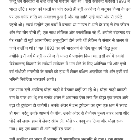
हिन्दू धर्म संस्कति से उन्हें जरा भी परिचय नहीं था। श्री अरविन्द फरवरी 1893 में
भारत लौटे। भारत की धरती पर पांव रखते ही श्री अरविन्द ने अनुभव किया के उन
पर एक गंभीर शांति का अवतरण हुआ है और वह शांति उन्हें चारों ओर से लपेटे
रहती थी। स्वयं उन्होंने एक चर्चा में बताया था “भारत में आने के बाद से मेरा जीवन
और मेरा योग दोनों ही, एक साथ लौकिक और परलौकिक रहे हैं, अपोलो बंदरगाह पर
पैर रखते ही मुझे आध्यात्मिक अनुभूतियां होने लगी थीं लेकिन ये संसार से अलग ले
जाने वालीं न थीं।” यह 1893 का वर्ष भारतवर्ष के लिए शुभ वर्ष सिद्ध हुआ।
क्योंकि इसी वर्ष में श्री अरविन्द ने भारत में पदार्पण किया था, इसी वर्ष में स्वामी
विवेकानन्द षिकागों के सर्वधर्म सम्मेलन में भाग लेने के लिए अमेरिका गये और इसी
वर्ष गांधीजी भारतीयों के मामले को हाथ में लेकर दक्षिण अफ्रीका गये और इसी वर्ष
भगिनी निवेदिता भारतवर्ष आयी।
एक समय श्री अरविन्द घोड़ा-गाड़ी में बैठकर कहीं जा रहे थे। घोड़ा-गाड़ी कमाटी
बाग के पास आर्इ तब उनके अंतर में अचानक ऐसा लगा कि घोड़ा एक कदम आगे
बढ़ा तो दुर्घटना हो जायेगी। उनके अंतर में इस दुर्घटना का दृष्य एक क्षण में स्पष्ट
हो गया, परंतु उनके आष्चर्य के बीच, उनके अंदर से तेजोमय पुरूष बाहर आया और
घोड़े की लगाम हाथ में लेकर खींच ली, घोड़े पर काबू कर लिया और घोड़ा रूक
गया। वह एक कदम भी आगे नहीं बढ़ सका।
श्री अरविन्द का भारत में आगमन ही आध्यात्मिक अनुभूति से हुआ। इस सपरम