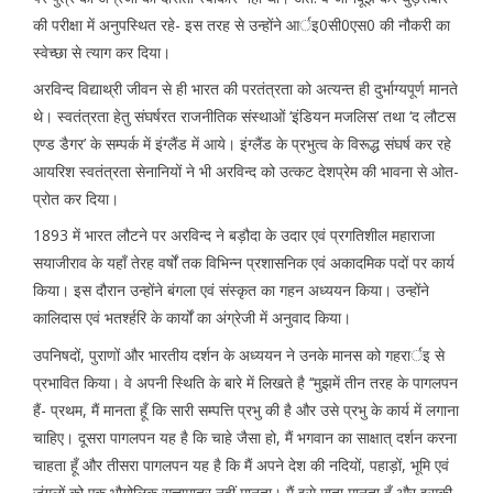
की परीक्षा में अनुपस्थित रहे- इस तरह से उन्होंने आर्इ0सी0एस0 की नौकरी का
स्वेच्छा से त्याग कर दिया।
अरविन्द विद्याथ्री जीवन से ही भारत की परतंत्रता को अत्यन्त ही दुर्भाग्यपूर्ण मानते
थे। स्वतंत्रता हेतु संघर्षरत राजनीतिक संस्थाओं ‘इंडियन मजलिस’ तथा ‘द लौटस
एण्ड डैगर’ के सम्पर्क में इंग्लैंड में आये। इंग्लैंड के प्रभुत्व के विरूद्ध संघर्ष कर रहे
आयरिश स्वतंत्रता सेनानियों ने भी अरविन्द को उत्कट देशप्रेम की भावना से ओत-
प्रोत कर दिया।
1893 में भारत लौटने पर अरविन्द ने बड़ौदा के उदार एवं प्रगतिशील महाराजा
सयाजीराव के यहाँ तेरह वर्षों तक विभिन्न प्रशासनिक एवं अकादमिक पदों पर कार्य
किया। इस दौरान उन्होंने बंगला एवं संस्कृत का गहन अध्ययन किया। उन्होंने
कालिदास एवं भतर्श्हरि के कार्यों का अंग्रेजी में अनुवाद किया।
उपनिषदों, पुराणों और भारतीय दर्शन के अध्ययन ने उनके मानस को गहरार्इ से
प्रभावित किया। वे अपनी स्थिति के बारे में लिखते है ‘‘मुझमें तीन तरह के पागलपन
हैं- प्रथम, मैं मानता हूँ कि सारी सम्पत्ति प्रभु की है और उसे प्रभु के कार्य में लगाना
चाहिए। दूसरा पागलपन यह है कि चाहे जैसा हो, मैं भगवान का साक्षात् दर्शन करना
चाहता हूँ और तीसरा पागलपन यह है कि मैं अपने देश की नदियों, पहाड़ों, भूमि एवं
जंगलों को एक भौगोलिक सत्तामात्र नहीं मानता। मैं इसे माता मानता हूँ और इसकी