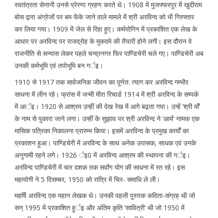
स्वतंत्रता सेनानी उनसे प्रेरणा ग्रहण करते थे। 1908 में मुजफ्फरपुर में खुदीराम
बोस द्वारा अंग्रेजों पर बम फेंके जाने वाले मामले में श्री अरविन्द को भी गिरफ्तार
कर लिया गया। 1909 में जेल से रिहा हुए। कर्मयोगिन में प्रकाशित एक लेख के
आधार पर अरविन्द पर राजद्रोह के मुकदमे की तैयारी होने लगी। इस दौरान वे
राजनीति से सन्यास लेकर पहले चन्द्रनगर फिर पाण्डिचेरी चले गए। पाण्डिचेरी अब
उनकी कर्मभूमि एवं तपोभूमि बन गर्इ।
1910 से 1917 तक सार्वजनिक जीवन का पूर्णत: त्याग कर अरविन्द गम्भीर
साधना में लीन रहे। फ्रांस में जन्मी मीरा रिचार्ड 1914 में श्री अरविन्द के सम्पर्क
में आर्इ। 1920 से आश्रम उन्हीं की देख रेख में आगे बढ़ता गया। उन्हें ‘श्री माँ’
के नाम से पुकारा जाने लगा। उन्हीं के सुझाव पर श्री अरविन्द ने ‘आर्य’ नामक एक
मासिक पत्रिका निकालना प्रारम्भ किया। इसमें अरविन्द के प्रमुख कार्यों का
प्रकाशन हुआ। पाण्डिचेरी में अरविन्द के साथ अनेक उपासक, साधक एवं उनके
अनुगामी रहने लगे। 1926 र्इ0 में अरविन्द आश्रम की स्थापना की गर्इ।
अरविन्द पाण्डिचेरी में चार दशक तक सर्वांग योग की साधना में रत रहे। इस
महायोगी ने 5 दिसम्बर, 1950 को रात्रि में चिर- समाधि ले ली।
महर्षि अरविन्द एक महान लेखक थे। उनकी पहली पुस्तक कविता-संग्रह थी जो
सन् 1995 में प्रकाशित हुर्इ और अंतिम कृति ‘सावित्री’ थी जो 1950 में