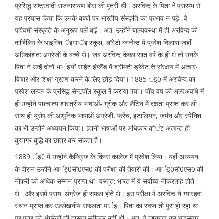
प्रसिद्ध राष्ट्रवादी राजनारायण बोस की पुत्री थी। अरविन्द के पिता ने प्रारम्भ से
यह प्रयास किया कि उनके बच्चों पर भारतीय संस्कृति का प्रभाव न पड़े- वे
पश्चिमी संस्कृति के अनुरूप पलें-बढ़ें। अत: उन्होंने बाल्यवस्था में ही अरविन्द को
दार्जिलिंग के आइरिश र्इसार्इ स्कूल, लॉरेटो कान्वेन्ट में प्रवेश दिलाया जहाँ
अधिकांशत: अंग्रेजों के बच्चे थे। जब अरविन्द केवल सात वर्ष के ही थे तो उनके
पिता ने उन्हें दोनों भार्इयों सहित इंग्लैंड में श्रीमती ड्रेवेट के संरक्षण में आचार-
विचार और शिक्षा ग्रहण करने के लिए छोड़ दिया। 1885 र्इ0 में अरविन्द का
प्रवेश लन्दन के प्रसिद्ध सेन्टपॉल स्कूल में कराया गया। पाँच वर्ष की अल्पअवधि में
ही उन्होंने पाश्चात्य शास्त्रीय भाषाओं- ग्रीक और लैटिन में दक्षता प्राप्त कर ली।
साथ ही यूरोप की आधुनिक भाषाओं अंग्रेजी, फ्रेंच, इटालियन, जर्मन और स्पेनिश
का भी उन्होंने अध्ययन किया। इतनी भाषाओं पर अधिकार कोर्इ अत्यन्त ही
कुशाग्र बुद्धि का छात्र कर सकता है।
1889 र्इ0 में उन्होंने कैम्ब्रिज के किंग्स कालेज में प्रवेश लिया। यहाँ अध्ययन
के दौरान उन्होंने आर्इ0सी0एस0 की परीक्षा की तैयारी की। आर्इ0सी0एस0 की
नौकरी को अधिक सम्मान प्राप्त था- वस्तुत: भारत में ये सर्वोच्च नौकरशाह होते
थे। और इसमें प्राय: अंग्रेज ही सफल होते थे। इस परीक्षा में अरविन्द ने ग्यारहवां
स्थान प्राप्त कर उल्लेखनीय सफलता पार्इ। पिता का स्वप्न तो पूरा हो रहा था
पर पुत्र को अंग्रेजों की दासता स्वीकार नहीं थी। अत: वे जानबूझ कर घुड़सवार