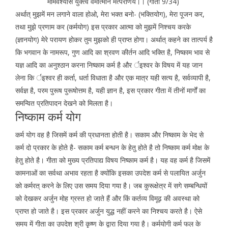
मामेवैश्यसि युक्त्वै वमात्मानं मत्पराणय।। (गीता 9/34)
अर्थात् मुझमें मन लगाने वाला होओ, मेरा भक्त बनो- (भक्तियोग), मेरा पूजन कर,
तथा मुझे प्रणाम कर (कर्मयोग) इस प्रकार आत्मा को मुझमें निश्चय करके
(ज्ञानयोग) मेरे परायण होकर तुम मुझको ही प्राप्त होगा। अर्थात् कहने का तात्पर्य है
कि भगवान के नामरूप, गुण आदि का श्रवण कीर्तन आदि भक्ति है, निष्काम भाव से
यज्ञ आदि का अनुश्ठान करना निष्काम कर्म है और र्इश्वर के विषय में यह जान
लेना कि र्इश्वर ही कर्ता, धर्ता विधाता है और एक मात्र यही सत्य है, सर्वव्यापी है,
सर्वज्ञ है, परम पुरूष पुरूषोत्तम है, यही ज्ञान है, इस प्रकार गीता में तीनों मार्गों का
समन्वित प्रतिपादन देखने को मिलता है।
निष्काम कर्म योग
कर्म योग वह है जिसमें कर्म की प्रधानता होती है। सकाम और निष्काम के भेद से
कर्म दो प्रकार के होते है- सकाम कर्म बन्धन के हेतु होते है तो निष्काम कर्म मोक्ष के
हेतु होते है। गीता को मुख्य प्रतिपाद्य विषय निष्काम कर्म है। यह वह कर्म है जिसमें
कामनाओं का सर्वथा अभाव रहता है क्योंकि इसका उपदेश कर्म से पलायित अर्जुन
को कर्मरत् करने के लिए उस समय दिया गया है। जब कुरूक्षेत्र में सगे सम्बन्धियों
को देखकर अर्जुन मोह ग्रस्त हो जाते हैं और किं कर्तव्य विमूढ़ की अवस्था को
प्राप्त हो जाते है। इस प्रकार अर्जुन युद्ध नहीं करने का निश्चय करते है। ऐसे
समय में गीता का उपदेश श्री कृष्ण के द्वारा दिया गया है। कर्मयोगी कर्म फल के