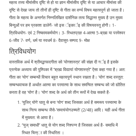
महत्व तत्त्व मीमांसीय दृष्टि से हो या ज्ञान मीमांसीय दृष्टि से या आचार मीमांसा की
दृष्टि से देखा जाय तो तीनों ही दृष्टि से गीता का वर्ण्य विषय महत्वपूर्ण हो जाता है।
गीता के महत्व के अन्तर्गत निम्नलिखित दार्शनिक तत्व सिद्धान्त मुख्य है उन मुख्य
बिन्दुओं पर हम प्रकाश डालेगें- जो इस र्इकार्इ की विषयवस्तु होगी। 1-
त्रिविधयोग- एवं 2 निष्कामकर्मयोग। 3- स्थितप्रज्ञ 4-आत्मा 5-ब्रह्म या परमेश्वर
6-जीव 7- वर्ण, धर्म या स्वधर्म 8- दैवासुर-सम्पद 9- मोक्ष
त्रिविधयोग
वास्तविक अर्थ में श्रीमद्भगवदगीता को ‘योगशास्त्र‘ की संज्ञा दी गर्इ है इसके
प्रत्येक अध्याय की पुश्पिका में ‘‘ब्रह्म विद्यायां योगशास्त्रे’’ ऐसा कहा गया है। अत:
गीता का ‘योग’ सम्बन्धी विचार बहुत महत्वपूर्ण स्थान रखता है। ‘योग’ शब्द वस्तुत:
सम्बन्धवाचक है अर्थात आत्मा का परमात्मा के साथ समन्वित सम्बन्ध को जो द्योतित
करता है वह ‘योग’ है। ‘योग’ शब्द के अर्थ को तीन रूपों में देख सकते है-
‘युजिर् योगे’ घातु से बना ‘योग’ शब्द जिसका अर्थ है समरूप परमात्मा के
साथ नित्य सम्बन्ध जैसे-’समत्वंयोगउच्यते’ (2/48) आदि। यही अर्थ गीता
में मुख्यत: से आया है।
‘‘युज् समाधौ’’ धातु से योग शब्द निश्पन्न है जिसका अर्थ है- समाधि में
स्थित चित्त्ा की स्थिरिता ।