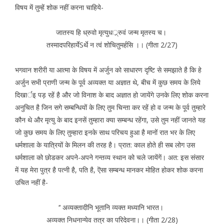
विषय में तुम्हें शोक नहीं करना चाहिये-
जातस्य हि ध्रुवो मृत्युधर््रुवं जन्म मृतस्य च।
तस्मादपरिहार्येSर्थे न त्वं शोचितुमर्हसि ।। (गीता 2/27)
भगवान शरीरी या आत्मा के विषय में अर्जुन को साधारण दृष्टि से समझाते है कि हे
अर्जुन सभी प्राणी जन्म के पूर्व अव्यक्त या अज्ञात थे, बीच में कुछ समय के लिये
दिखार्इ पड़ रहें है और जो विनाश के बाद अज्ञात हो जायेंगे उनके लिए शोक करना
अनुचित है जिन सगे सम्बन्धियों के लिए तुम चिन्ता कर रहें हो व जन्म के पूर्व तुम्हारे
कौन थे और मृत्यु के बाद इनसें तुम्हारा क्या सम्बन्ध रहेंगा, उसे तुम नहीं जानते यह
जो कुछ समय के लिए तुम्हारा इनके साथ परिचय हुआ है मानों रात भर के लिए
धर्मशाला के यात्रियों के मिलन की तरह है। प्रात: काल होते ही सब लोग उस
धर्मशाला को छोडकर अपने-अपने गन्तव्य स्थान को चले जायेंगें। अत: इस संसार
में यह मेरा पुत्र है पत्नी है, पति है, ऎसा सम्बन्ध मानकर मोहित होकर शोक करना
उचित नहीं है-
‘‘ अव्यक्तादीनि भूतानि व्यक्त मध्यानि भारत।
अव्यक्त निधनान्येव तत्र का परिदेवना।। (गीता 2/28)