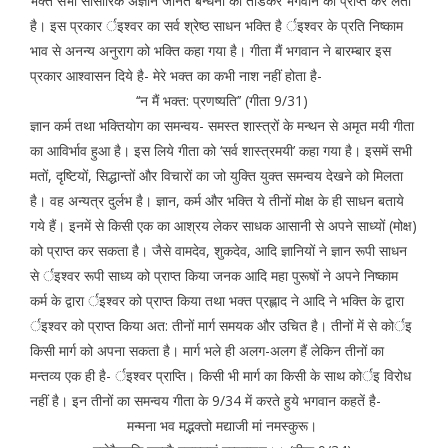
भक्त सभी सांसारिक अज्ञान जनित बन्धनों को तोडकर भगवान को प्राप्त कर लेता
है। इस प्रकार र्इश्वर का सर्व श्रेष्ठ साधन भक्ति है र्इश्वर के प्रति निष्काम
भाव से अनन्य अनुराग को भक्ति कहा गया है। गीता मैं भगवान ने बारम्बार इस
प्रकार आश्वासन दिये है- मेरे भक्त का कभी नाश नहीं होता है-
‘‘न मैं भक्त: प्रणष्यति’’ (गीता 9/31)
ज्ञान कर्म तथा भक्तियोग का समन्वय- समस्त शास्त्रों के मन्थन से अमृत मयी गीता
का आविर्भाव हुआ है। इस लिये गीता को ‘सर्व शास्त्रमयी’ कहा गया है। इसमें सभी
मतों, दृष्टियों, सिद्धान्तों और विचारों का जो युक्ति युक्त समन्वय देखने को मिलता
है। वह अन्यत्र दुर्लभ है। ज्ञान, कर्म और भक्ति ये तीनों मोक्ष के ही साधन बताये
गये हैं। इनमें से किसी एक का आश्रय लेकर साधक आसानी से अपने साध्यों (मोक्ष)
को प्राप्त कर सकता है। जैसे वामदेव, शुकदेव, आदि ज्ञानियों ने ज्ञान रूपी साधन
से र्इश्वर रूपी साध्य को प्राप्त किया जनक आदि महा पुरूषों ने अपने निष्काम
कर्म के द्वारा र्इश्वर को प्राप्त किया तथा भक्त प्रह्लाद ने आदि ने भक्ति के द्वारा
र्इश्वर को प्राप्त किया अत: तीनों मार्ग समयक और उचित है। तीनों में से कोर्इ
किसी मार्ग को अपना सकता है। मार्ग भले ही अलग-अलग हैं लेकिन तीनों का
मन्तव्य एक ही है- र्इश्वर प्राप्ति। किसी भी मार्ग का किसी के साथ कोर्इ विरोध
नहीं है। इन तीनों का समन्वय गीता के 9/34 में करते हुये भगवान कहतें है-
मन्मना भव मद्भक्तो मद्याजी मां नमस्कुरू।