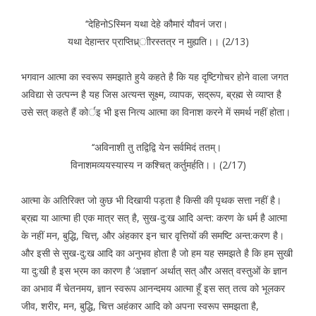
‘‘देहिनोSस्मिन यथा देहे कौमारं यौवनं जरा।
यथा देहान्तर प्राप्तिध्र्ाीरस्तत्र न मुह्यति।। (2/13)
भगवान आत्मा का स्वरूप समझाते हुये कहते है कि यह दृष्टिगोचर होने वाला जगत
अविद्या से उत्पन्न है यह जिस अत्यन्त सूक्ष्म, व्यापक, सद्रूप, ब्रह्म से व्याप्त है
उसे सत् कहते हैं कोर्इ भी इस नित्य आत्मा का विनाश करने में समर्थ नहीं होता।
‘‘अविनाशी तु तद्विद्वि येन सर्वमिदं ततम्।
विनाशमव्ययस्यास्य न कश्चित् कर्तुमर्हति।। (2/17)
आत्मा के अतिरिक्त जो कुछ भी दिखायी पड़ता है किसी की पृथक सत्ता नहीं है।
ब्रह्म या आत्मा ही एक मात्र सत् है, सुख-दु:ख आदि अन्त: करण के धर्म है आत्मा
के नहीं मन, बुद्धि, चित्त्, और अंहकार इन चार वृत्तियों की समष्टि अन्त:करण है।
और इसी से सुख-दु:ख आदि का अनुभव होता है जो हम यह समझते है कि हम सुखी
या दु:खी है इस भ्रम का कारण है ‘अज्ञान’ अर्थात् सत् और असत् वस्तुओं के ज्ञान
का अभाव मैं चेतनमय, ज्ञान स्वरूप आनन्दमय आत्मा हूँ इस सत् तत्व को भूलकर
जीव, शरीर, मन, बुद्धि, चित्त अहंकार आदि को अपना स्वरूप समझता है,