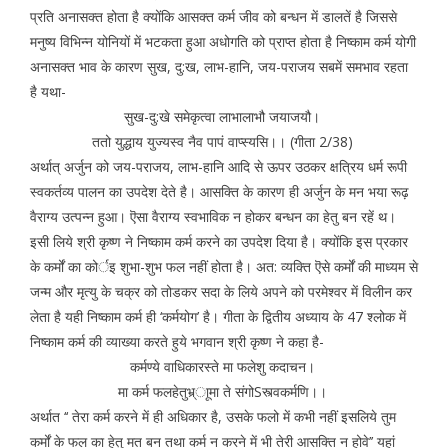
प्रति अनासक्त होता है क्योंकि आसक्त कर्म जीव को बन्धन में डालतें है जिससे
मनुष्य विभिन्न योनियों में भटकता हुआ अधोगति को प्राप्त होता है निष्काम कर्म योगी
अनासक्त भाव के कारण सुख, दु:ख, लाभ-हानि, जय-पराजय सबमें समभाव रहता
है यथा-
सुख-दु:खे समेकृत्वा लाभालाभौ जयाजयौ।
ततो युद्धाय युज्यस्व नैव पापं वाप्स्यसि।। (गीता 2/38)
अर्थात् अर्जुन को जय-पराजय, लाभ-हानि आदि से ऊपर उठकर क्षत्रिय धर्म रूपी
स्वकर्तव्य पालन का उपदेश देते है। आसक्ति के कारण ही अर्जुन के मन भया रूढ़
वैराग्य उत्पन्न हुआ। ऎसा वैराग्य स्वभाविक न होकर बन्धन का हेतु बन रहें थ।
इसी लिये श्री कृष्ण ने निष्काम कर्म करने का उपदेश दिया है। क्योंकि इस प्रकार
के कर्मों का कोर्इ शुभा-शुभ फल नहीं होता है। अत: व्यक्ति ऎसे कर्मों की माध्यम से
जन्म और मृत्यु के चक्र को तोडकर सदा के लिये अपने को परमेश्वर में विलीन कर
लेता है यही निष्काम कर्म ही ‘कर्मयोग’ है। गीता के द्वितीय अध्याय के 47 श्लोक में
निष्काम कर्म की व्याख्या करते हुये भगवान श्री कृष्ण ने कहा है-
कर्मण्ये वाधिकारस्ते मा फलेशु कदाचन।
मा कर्म फलहेतुभ्र्ाूमा ते संगोSस्त्वकर्मणि।।
अर्थात ‘‘ तेरा कर्म करने में ही अधिकार है, उसके फलो में कभी नहीं इसलिये तुम
कर्मों के फल का हेतु मत बन तथा कर्म न करने में भी तेरी आसक्ति न होवे’’ यहां