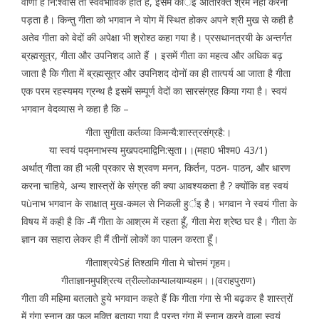
वाणी है नि:श्वास तो स्ववभाविक होते हैं, इसमें कोर्इ अतिरिक्त श्रम नहीं करना
पड़ता है। किन्तु गीता को भगवान ने योग में स्थित होकर अपने श्री मुख से कही है
अतेव गीता को वेदों की अपेक्षा भी श्रोश्ठ कहा गया है। प्रसथानत्रयी के अन्तर्गत
ब्रह्मसूत्र, गीता और उपनिशद आते हैं । इसमें गीता का महत्व और अधिक बढ़
जाता है कि गीता में ब्रह्मसूत्र और उपनिशद दोनों का ही तात्पर्य आ जाता है गीता
एक परम रहस्यमय ग्रन्थ है इसमें सम्पूर्ण वेदों का सारसंग्रह किया गया है। स्वयं
भगवान वेदव्यास ने कहा है कि –
गीता सुगीता कर्तव्या किमन्यै:शास्त्रसंग्रहै:।
या स्वयं पद्मनाभस्य मुखपदमाद्विनि:सृता।।(महा0 भीश्म0 43/1)
अर्थात् गीता का ही भली प्रकार से श्रवण मनन, किर्तन, पठन- पाठन, और धारण
करना चाहिये, अन्य शास्त्रों के संग्रह की क्या आवश्यकता है ? क्योंकि वह स्वयं
पùनाभ भगवान के साक्षात् मुख-कमल से निकली हुर्इ है। भगवान ने स्वयं गीता के
विषय में कही है कि -मैं गीता के आश्रम में रहता हूँ, गीता मेरा श्रेष्ठ घर है। गीता के
ज्ञान का सहारा लेकर ही मैं तीनों लोकों का पालन करता हूँ।
गीतााश्रयेSहं तिश्ठामि गीता मे चोत्तमं गृहम।
गीताज्ञानमुपश्रित्य त्रील्लोकान्पालयाम्यहम।।(वराहपुराण)
गीता की महिमा बतलाते हुये भगवान कहते हैं कि गीता गंगा से भी बढ़कर है शास्त्रों
में गंगा स्नान का फल मुक्ति बताया गया है परन्तु गंगा में स्नान करने वाला स्वयं