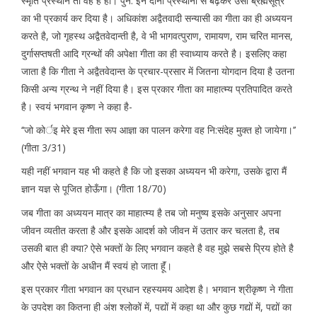
स्मृति प्रस्थान तो वह है ही। पुन: इन दोनों प्रस्थानों से बढ़कर उसी ब्रह्मसूत्र
का भी प्रकार्य कर दिया है। अधिकांश अद्वैतवादी सन्यासी का गीता का ही अध्ययन
करते है, जो गृहस्थ अद्वैतवेदान्ती है, वे भी भागवत्पुराण, रामायण, राम चरित मानस,
दुर्गासप्तषती आदि ग्रन्थों की अपेक्षा गीता का ही स्वाध्याय करते है। इसलिए कहा
जाता है कि गीता ने अद्वैतवेदान्त के प्रचार-प्रसार में जितना योगदान दिया है उतना
किसी अन्य ग्रन्थ ने नहीं दिया है। इस प्रकार गीता का माहात्म्य प्रतिपादित करते
है। स्वयं भगवान कृष्ण ने कहा है-
‘‘जो कोर्इ मेरे इस गीता रूप आज्ञा का पालन करेगा वह नि:संदेह मुक्त हो जायेगा।’’
(गीता 3/31)
यही नहीं भगवान यह भी कहते है कि जो इसका अध्ययन भी करेगा, उसके द्वारा मैं
ज्ञान यज्ञ से पूजित होऊँगा। (गीता 18/70)
जब गीता का अध्ययन मात्र का माहात्म्य है तब जो मनुष्य इसके अनुसार अपना
जीवन व्यतीत करता है और इसके आदर्श को जीवन में उतार कर चलता है, तब
उसकी बात ही क्या? ऐसे भक्तों के लिए भगवान कहते है वह मुझे सबसे प्रिय होते है
और ऐसे भक्तों के अधीन मैं स्वयं हो जाता हॅूं।
इस प्रकार गीता भगवान का प्रधान रहस्यमय आदेश है। भगवान श्रीकृष्ण ने गीता
के उपदेश का कितना ही अंश श्लोकों में, पद्यों में कहा था और कुछ गद्यों में, पद्यों का