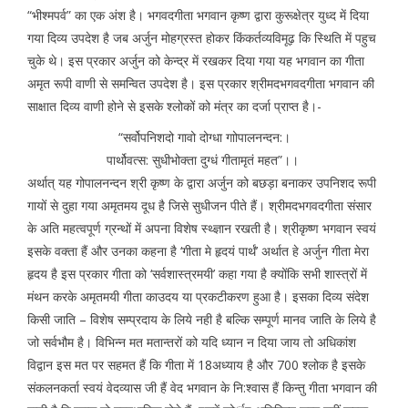
“भीश्मपर्व” का एक अंश है। भगवदगीता भगवान कृष्ण द्वारा कुरूक्षेत्र युध्द में दिया
गया दिव्य उपदेश है जब अर्जुन मोहग्रस्त होकर किंकर्तव्यविमूढ़ कि स्थिति में पहुच
चुके थे। इस प्रकार अर्जुन को केन्द्र में रखकर दिया गया यह भगवान का गीता
अमृत रूपी वाणी से समन्वित उपदेश है। इस प्रकार श्रीमदभगवदगीता भगवान की
साक्षात दिव्य वाणी होने से इसके श्लोकों को मंत्र का दर्जा प्राप्त है।-
“सर्वोपनिशदो गावो दोग्धा गाोपालनन्दन:।
पार्थोवत्स: सुधीभोक्ता दुग्धं गीतामृतं महत”।।
अर्थात् यह गोपालनन्दन श्री कृष्ण के द्वारा अर्जुन को बछड़ा बनाकर उपनिशद रूपी
गायों से दुहा गया अमृतमय दूध है जिसे सुधीजन पीते हैं। श्रीमदभगवदगीता संसार
के अति महत्वपूर्ण ग्रन्थों में अपना विशेष स्थ्ज्ञान रखती है। श्रीकृष्ण भगवान स्वयं
इसके वक्ता हैं और उनका कहना है ‘गीता मे हृदयं पार्थं’ अर्थात हे अर्जुन गीता मेरा
हृदय है इस प्रकार गीता को ‘सर्वशास्त्रमयी’ कहा गया है क्योंकि सभी शास्त्रों में
मंथन करके अमृतमयी गीता काउदय या प्रकटीकरण हुआ है। इसका दिव्य संदेश
किसी जाति – विशेष सम्प्रदाय के लिये नही है बल्कि सम्पूर्ण मानव जाति के लिये है
जो सर्वभौम है। विभिन्न मत मतान्तरों को यदि ध्यान न दिया जाय तो अधिकांश
विद्वान इस मत पर सहमत हैं कि गीता में 18अध्याय है और 700 श्लोक है इसके
संकलनकर्ता स्वयं वेदव्यास जी हैं वेद भगवान के नि:श्वास हैं किन्तु गीता भगवान की