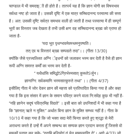
चाण्डाल में भी समदश्र्ाी ही होते है। तात्पर्य यह है कि ज्ञान योगी का विषयभाव
सर्वथा नष्ट हो जाता है। उसकी दृष्टि में एक मात्र सच्चिदानन्द परमात्मा की सत्ता
है। अत: उसकी दृष्टि सर्वत्र समभाव वाली हो जाती है तथा परमात्मा में ही सम्पूर्ण
भूतों का विस्तार जब देखता है तभी उसी क्षण वह सच्चिदानन्द ब्रह्म को प्राप्त हो
जाता है-
‘यदा भूत पृथग्भावमेक्स्थमनुपष्यति।
तत् एव च विस्तारं ब्रह्म सम्पद्यते तदा’’।। (गीता 13/30)
क्योंकि जैसे प्रज्वल्लित अग्नि र्इधनों को जलाकर भस्म कर देती है वैसे ही ज्ञान
रूपी अग्नि समस्त कर्मों का भस्म कर देती है-
‘‘ यथैधांसि समिद्धोSग्रिर्भस्मसात् कुरूतेSर्जुन।
ज्ञानाग्नि: सर्वकमाणि भस्मसात्कुरुते तथा’’ ।। (गीता 4/37)
इसीलिए गीता में जोर देकर ज्ञान की महत्ता को प्रतिपादित किया गया है और कहा
गया है कि इस संसार में ज्ञान के समान पवित्र करने वाला नि:संदेह कुछ भी नहीं है-
‘‘नहि ज्ञानेन सदृषं पवित्रमिह विद्यते’’ । इसी बात को उपनिशदों में भी कहा गया है
कि ‘‘ज्ञानात् ऋते न मुक्ति:’’ अर्थात बिना ज्ञान के मुक्ति सम्भव नहीं है। गीता के
10/10 में कहा गया है कि जो भक्त सदा मेरी चिन्ता करते हुए श्रद्धा से मेरी
अराधना करते है उन्हें मैं अपने सम्बन्ध का सम्यक ज्ञान प्रदान करता हूॅं जिससे वो
मुझकों प्राप्त कर सके- ‘‘ददामि बुद्धियोगं तं येन मामुपयान्ति ते’’। आगे 4/33) जो