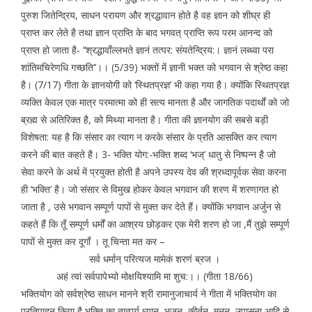
पुरुश जितेन्द्रिय, साधन परायण और श्रद्धावान होते है वह ज्ञान को शीघ्र ही
प्राप्त कर लेते है तथा ज्ञान प्राप्ति के बाद भगवत् प्राप्ति रूप परम आनन्द को
प्राप्त हो जाता है- ‘‘श्रद्धावॉंल्लभते ज्ञानं तत्पर: संयतेन्द्रिय:। ज्ञानं लब्ध्वा परा
शांतिमचिरेणधि गच्छति’’।। (5/39) भक्तों में ज्ञानी भक्त को भगवान से श्रेष्ठ कहा
है। (7/17) गीता के ज्ञानयोगी को ‘स्थितप्रज्ञ’ भी कहा गया है। क्योंकि स्थितप्रज्ञ
व्यक्ति केवल एक मात्र परमात्मा को ही सत्य मानता है और जागतिक पदार्थों को जो
ब्रह्म से अतिरिक्त है, को मिथ्या मानता है। गीता की ज्ञानयोग की सबसे बड़ी
विशेषता: यह है कि संसार का त्याग न करके संसार के प्रति आसक्ति कर त्याग
करने की बात कहते है। 3- भक्ति योग:-भक्ति शब्द ‘भज्’ धातु से निष्पन्न है जो
सेवा करने के अर्थ में प्रयुक्त होती है अपने उपस्य देव की श्रध्दापूर्वक सेवा करना
ही ‘भक्ति’ है। जो संसार से विमुख होकर केवल भगवान की शरण में शरणागत हो
जाता है , उसे भगवान सम्पूर्ण पापों से मुक्त कर देते हैं। क्योंकि भगवान अर्जुन से
कहते हैं कि तूँ सम्पूर्ण धर्मों का आश्रय छोड़कर एक मेरी शरण हो जा ,मैं तुझे सम्पूर्ण
पापों से मुक्त कर दूगाँ । तू चिन्ता मत कर –
सर्व धर्मान् परित्यज मामेकं शरणं ब्रज ।
अहं त्वां सर्वपापेभ्यो मोक्षयिश्यामि मा शुच:।। (गीता 18/66)
भक्तियोग को सर्वश्रेष्ठ साधन मानने श्री रामानुजाचार्य ने गीता में भक्तियोग का
प्रतिपादन किया है भक्ति का तात्पर्य ध्यान, भजन, कीर्तन, मनन, उपासना आदि से