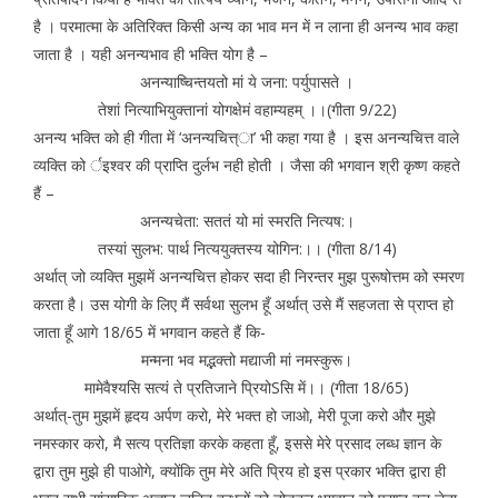
है । परमात्मा के अतिरिक्त किसी अन्य का भाव मन में न लाना ही अनन्य भाव कहा
जाता है । यही अनन्यभाव ही भक्ति योग है –
अनन्याष्चिन्तयतो मां ये जना: पर्युपासते ।
तेशां नित्याभियुक्तानां योगक्षेमं वहाम्यहम् ।।(गीता 9/22)
अनन्य भक्ति को ही गीता में ‘अनन्यचित्त्ा’ भी कहा गया है । इस अनन्यचित्त वाले
व्यक्ति को र्इश्वर की प्राप्ति दुर्लभ नही होती । जैसा की भगवान श्री कृष्ण कहते
हैं –
अनन्यचेता: सततं यो मां स्मरति नित्यष:।
तस्यां सुलभ: पार्थ नित्ययुक्तस्य योगिन:।। (गीता 8/14)
अर्थात् जो व्यक्ति मुझमें अनन्यचित्त होकर सदा ही निरन्तर मुझ पुरूषोत्तम को स्मरण
करता है। उस योगी के लिए मैं सर्वथा सुलभ हूँ अर्थात् उसे मैं सहजता से प्राप्त हो
जाता हूँ आगे 18/65 में भगवान कहते हैं कि-
मन्मना भव मद्भक्तो मद्याजी मां नमस्कुरू।
मामेवैश्यसि सत्यं ते प्रतिजाने प्रियोSसि में।। (गीता 18/65)
अर्थात्-तुम मुझमें हृदय अर्पण करो, मेरे भक्त हो जाओ, मेरी पूजा करो और मुझे
नमस्कार करो, मै सत्य प्रतिज्ञा करके कहता हूँ, इससे मेरे प्रसाद लब्ध ज्ञान के
द्वारा तुम मुझे ही पाओगे, क्योंकि तुम मेरे अति प्रिय हो इस प्रकार भक्ति द्वारा ही