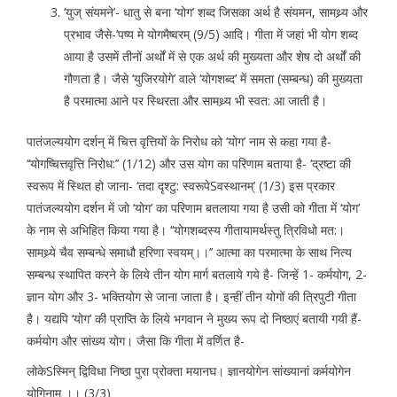
‘युज् संयमने’- धातु से बना ‘योग’ शब्द जिसका अर्थ है संयमन, सामथ्र्य और
प्रभाव जैसे-’पष्य मे योगमैष्वरम् (9/5) आदि। गीता में जहां भी योग शब्द
आया है उसमें तीनों अर्थों में से एक अर्थ की मुख्यता और शेष दो अर्थों की
गौणता है। जैसे ‘युजिरयोगे’ वाले ‘योगशब्द’ में समता (सम्बन्ध) की मुख्यता
है परमात्मा आने पर स्थिरता और सामथ्र्य भी स्वत: आ जाती है।
पातंजल्ययोग दर्शन् में चित्त वृत्तियों के निरोध को ‘योग’ नाम से कहा गया है-
‘‘योगष्चित्तवृत्ति निरोध:’’ (1/12) और उस योग का परिणाम बताया है- ‘द्रष्टा की
स्वरूप में स्थित हो जाना- ‘तदा दृश्टु: स्वरूपेSवस्थानम्’ (1/3) इस प्रकार
पातंजल्ययोग दर्शन में जो ‘योग’ का परिणाम बतलाया गया है उसी को गीता में ‘योग’
के नाम से अभिहित किया गया है। ‘‘योगशब्दस्य गीतायामर्थस्तु त्रिविधो मत:।
सामथ्र्ये चैव सम्बन्धे समाधौ हरिणा स्वयम्।।’’ आत्मा का परमात्मा के साथ नित्य
सम्बन्ध स्थापित करने के लिये तीन योग मार्ग बतलाये गये है- जिन्हें 1- कर्मयोग, 2-
ज्ञान योग और 3- भक्तियोग से जाना जाता है। इन्हीं तीन योगों की त्रिपुटी गीता
है। यद्यपि ‘योग’ की प्राप्ति के लिये भगवान ने मुख्य रूप दो निष्ठाएं बतायी गयी हैं-
कर्मयोग और सांख्य योग। जैसा कि गीता में वर्णित है-
लोकेSस्मिन् द्विविधा निष्ठा पुरा प्रोक्ता मयानघ। ज्ञानयोगेन सांख्यानां कर्मयोगेन
योगिनाम् ।। (3/3)