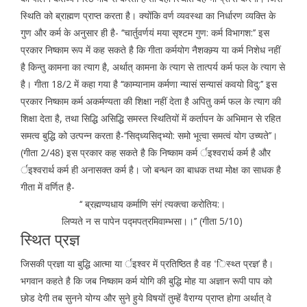
स्थिति को ब्राह्मण प्राप्त करता है। क्योंकि वर्ण व्यवस्था का निर्धारण व्यक्ति के
गुण और कर्म के अनुसार ही है- ‘‘चार्तुवर्णयं मया सृश्टम गुण: कर्म विभागश:’’ इस
प्रकार निष्काम रूप में कह सकते है कि गीता कर्मयोग नैशकम्र्य या कर्म निशेध नहीं
है किन्तु कामना का त्याग है, अर्थात् कामना के त्याग से तात्पर्य कर्म फल के त्याग से
है। गीता 18/2 में कहा गया है ‘‘काम्यानाम कर्मणा न्यासं सन्यासं कवयो विदु:’’ इस
प्रकार निष्काम कर्म अकर्मण्यता की शिक्षा नहीं देता है अपितु कर्म फल के त्याग की
शिक्षा देता है, तथा सिद्धि असिद्धि समस्त स्थितियों में कर्तापन के अभिमान से रहित
समत्व बुद्धि को उत्पन्न करता है-
‘‘सिद्ध्यसिद्भ्यो: समो भूत्वा समत्वं योग उच्यते’’।
(गीता 2/48)
इस प्रकार कह सकते है कि निष्काम कर्म र्इश्वरार्थ कर्म है और
र्इश्वरार्थ कर्म ही अनासक्त कर्म है। जो बन्धन का बाधक तथा मोक्ष का साधक है
गीता में वर्णित है-
‘‘ ब्रह्मण्यधाय कर्माणि संगं त्यक्त्वा करोतिय:।
लिप्यते न स पापेन पद्मपत्रमिवाम्भसा।।’’ (गीता 5/10)
स्थित प्रज्ञ
जिसकी प्रज्ञा या बुद्धि आत्मा या र्इश्वर में प्रतिष्ठित है वह ‘िस्थ्त प्रज्ञ’ है।
भगवान कहते है कि जब निष्काम कर्म योगि की बुद्धि मोह या अज्ञान रूपी पाप को
छोड देगी तब सुनने योग्य और सुने हुये विषयों तुम्हें वैराग्य प्राप्त होगा अर्थात् वे