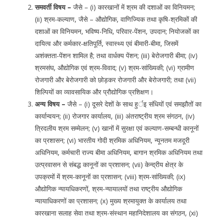
समवर्ती विषय –
जैसे – (i) कारखानों में श्रम की दशाओं का विनियमन;
(ii) श्रम-कल्याण, जैसे – औद्योगिक, वाणिज्यिक तथा कृषि-श्रमिकों की
दशाओं का विनियमन, भविष्य-निधि, परिवार-पेंशन, उपदान; नियोजकों का
दायित्व और कर्मकार-क्षतिपूर्ति, स्वास्थ्य एवं बीमारी-बीमा, जिसमें
अशंक्तता-पेंशन शामिल है; तथा वार्धक्य पेंशन; (iii) बेरोजगारी बीमा; (iv)
श्रमसंघ, औद्योगिक एवं श्रम-विवाद; (v) श्रम-सांख्यिकी; (vi) ग्रामीण
रोजगारी और बेरोजगारी को छोड़कर रोजगारी और बेरोजगारी; तथा (vii)
शिल्पियों का व्यावसायिक और प्रौद्योगिक प्रशिक्षण।
अन्य विषय –
जैसे – (i) दूसरे देशों के साथ हुर्इ संधियों एवं समझौतों का
कार्यान्वयन; (ii) रोजगार कार्यालय, (iii) अंतराष्ट्रीय श्रम संगठन, (iv)
त्रिदलीय श्रम सम्मेलन; (v) खानों में सुरक्षा एवं कल्याण-सम्बन्धी कानूनों
का प्रशासन; (vi) भारतीय गोदी श्रमिक अधिनियम, न्यूनतम मजदूरी
अधिनियम, कर्मचारी राज्य बीमा अधिनियम, बागान श्रमिक अधिनियम तथा
उत्प्रवासन से संबद्ध कानूनों का प्रशासन; (vii) केन्द्रीय क्षेत्र के
उपक्रमों में श्रम-कानूनों का प्रशासन; (viii) श्रम-सांख्यिकी; (ix)
औद्योगिक न्यायधिकरणों, श्रम-न्यायालयों तथा राष्ट्रीय औद्योगिक
न्यायाधिकरणों का प्रशासन; (x) मुख्य श्रमायुक्त के कार्यालय तथा
कारखाना सलाह सेवा तथा श्रम-संस्थान महानिदेशालय का संगठन, (xi)