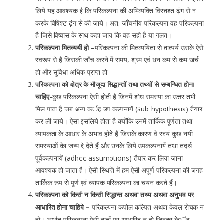
लिये यह आवश्यक है कि परिकल्पना की अभिव्यक्ति विस्तश्त ढ़ंग से न
करके विषिश्ट ढ़ंग से की जाये। अत: जॉँचनीय परिकल्पना वह परिकल्पना
है जिसे विष्वास के साथ कहा जाय कि वह सही है या गलत।
परिकल्पना मितव्ययी हो –
परिकल्पना की मितव्ययिता से तात्पर्य उसके ऐसे
स्वरूप से है जिसकी जाँच करने में समय, श्रम एवं धन कम से कम खर्च
हो और सुविधा अधिक प्राप्त हो।
परिकल्पना को क्षेत्र के मौजूदा सिद्धान्तों तथा तथ्यों से सम्बन्धित होना
चाहिए-
कुछ परिकल्पना ऐसी होती है जिनमें शोध समस्या का उत्तर तभी
मिल पाता है जब अन्य कर्इ उप कल्पनायें (Sub-hypothesis) तैयार
कर ली जाये। ऐसा इसलिये होता है क्योंकि उनमें तार्किक पूर्णता तथा
व्यापकता के आधार के अभाव होते हैं जिसके कारण वे स्वयं कुछ नयी
समस्याओं केा जन्म दे देते हैं और उनके लिये उपकल्पनायें तथा तदर्थ
पूर्वकल्पनायें (adhoc assumptions) तैयार कर लिया जाना
आवश्यक हो जाता है। ऐसी स्थिति में हम ऐसी अपूर्ण परिकल्पना की जगह
तार्किक रूप से पूर्ण एवं व्यापक परिकल्पना का चयन करते हैं।
परिकल्पना को किसी न किसी सिद्धान्त अथवा तथ्य अथवा अनुभव पर
आधारित होना चाहिये –
परिकल्पना कपोल कल्पित अथवा केवल रोचक न
हो। अर्थात् परिकल्पना ऐसी बातों पर आधारित न हो जिनका केार्इ