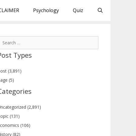
CLAIMER
Psychology
Quiz
earch
or:
Post Types
ost (3,891)
age (5)
Categories
ncategorized (2,891)
opic (131)
conomics (106)
istory (82)