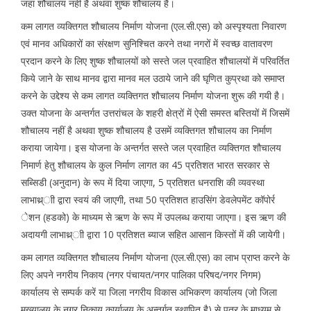
जहां शौचालय नहीं है अथवा शुष्क शौचालय है।
कम लागत व्यक्तिगत शौचालय निर्माण योजना (एल.सी.एस) को अस्पृश्यता निवारण
एवं मानव अधिकारों का संरक्षण सुनिश्चित करने तथा नगरों में स्वच्छ वातावरण
प्रदान करने के लिए शुष्क शौचालयों को सस्ते जल प्रवाहित शौचालयों में परिवर्तित
किये जाने के साथ मानव द्वारा मानव मल उठाये जाने की घृणित कुप्रथा को समाप्त
करने के उद्देश्य से कम लागत व्यक्तिगत शौचालय निर्माण योजना शुरू की गयी है।
उक्त योजना के अन्तर्गत उत्तरांचल के शहरी क्षेत्रों में ऐसी समस्त बस्तियों में जिसमें
शौचालय नहीं है अथवा शुष्क शौचालय है उसमें व्यक्तिगत शौचालय का निर्माण
कराया जायेगा। इस योजना के अन्तर्गत सस्ते जल प्रवाहित व्यक्तिगत शौचालय
निमार्ण हेतु शौचालय के कुल निर्माण लागत का 45 प्रतिशत भारत सरकार से
सब्सिडी (अनुदान) के रूप में दिया जाएगा, 5 प्रतिशत धनराशि की व्यवस्था
लाभाथ्र्ाी द्वारा स्वयं की जाएगी, तथा 50 प्रतिशत हाउसिंग डेवलेपमेंट कॉपोर्र
ेशन (हडको) के माध्यम से ऋण के रूप में उपलब्ध कराया जाएगा। इस ऋण की
अदायगी लाभाथ्र्ाी द्वारा 10 प्रतिशत ब्याज सहित आसान किस्तों में की जायेगी।
कम लागत व्यक्तिगत शौचालय निर्माण योजना (एल.सी.एस) का लाभ प्राप्त करने के
लिए अपने नगरीय निकाय (नगर पंचायत/नगर पालिका परिषद/नगर निगम)
कार्यालय से सम्पर्क करें या जिला नगरीय विकास अभिकरण कार्यालय (जो जिला
मुख्यालय के नगर निकाय कार्यालय के अन्तर्गत स्थापित है) से पत्र के माध्यम से