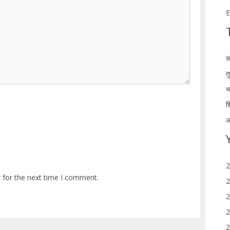
E
स
त
भ
श
आ
2
 for the next time I comment.
2
2
2
2