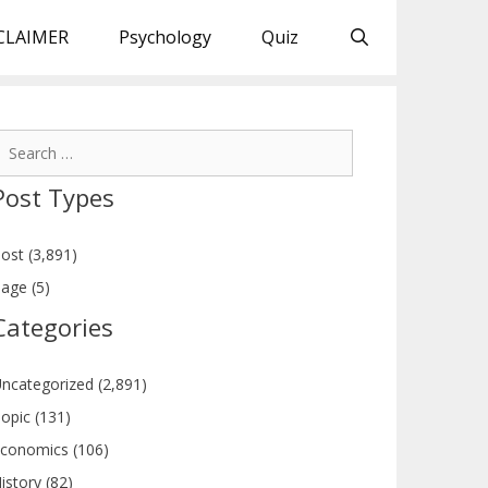
CLAIMER
Psychology
Quiz
earch
or:
Post Types
ost (3,891)
age (5)
Categories
ncategorized (2,891)
opic (131)
conomics (106)
istory (82)