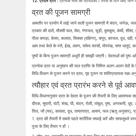
12. प्रदोष व्रत :
प्रत्येक मास की त्रयोदशी / तेरस के दिन किए जाने वा
व्रत की पूजन सामग्री
आमतौर पर प्रयोग में लाई जाने वाली पूजन सामग्री में चंदन, जनेऊ, जल,
प्रकार की दालें, मौसमी फल, मेवा, गंगाजल, चूड़ी, कुमकुम, कंघी, शीशा, मे
पीला कपड़ा, केसर, कलावा, सिक्का (दक्षिणा), कपूर, काजल, दूध, दही, घी,
आम तथा केले के पत्ते, ईख, लवण, सफेद सरसों, मोरपंख, सप्त धातुएं, 
पुष्पों के बिना पूजन सामग्री अधूरी ही समझी जाएगी। देवताओं को पुष्प अ
प्रत्येक व्रत या अनुष्ठान की फल प्राप्ति के निमित्त अलग-अलग देवों
विधि-विधान से पूजन करने पर व्रत, गृह पूजन या शांतिप्रदायक यज्ञ-अनुष
त्यौहार एवं व्रत प्रारंभ करने से पूर्व
विधि-विधानानुसार व्रत के देवता के पूजन की तैयारी के लिए आवश्यक स
दीपक, सुपारी, घंटी, शंख, घी, चंदन, रोली, तांबूल, पुष्प, अगरबत्ती, धू
तिल, जौ (यव), कलावा, दूध, ताम्रपात्र, आसन, फल (ऋतु अनुसार), प
1. व्रत की तैयारी में सबसे पहले शारीरिक सफाई करें और साफसुथरे वस्त्
पूजा के लिए तैयार न हों ।