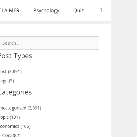
CLAIMER
Psychology
Quiz
earch
or:
Post Types
ost (3,891)
age (5)
Categories
ncategorized (2,891)
opic (131)
conomics (106)
istory (82)