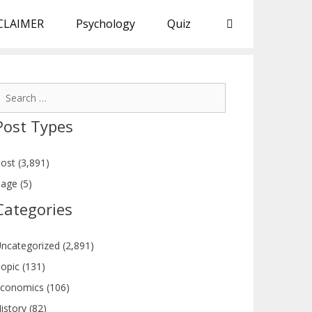
CLAIMER
Psychology
Quiz
earch
or:
Post Types
ost (3,891)
age (5)
Categories
ncategorized (2,891)
opic (131)
conomics (106)
istory (82)