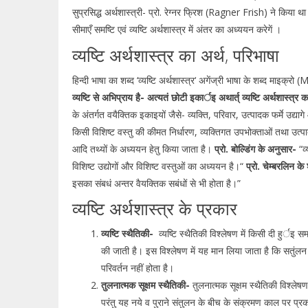
सुप्रसिद्ध अर्थशास्त्री- प्रो. रेग्नर फ्रिश (Ragner Frish) ने किया थ
सीमाएँ समष्टि एवं व्यष्टि अर्थशास्त्र में अंतर का अध्ययन करेगें ।
व्यष्टि अर्थशास्त्र का अर्थ, परिभाषा
हिन्दी भाषा का शब्द ‘व्यष्टि अर्थशास्त्र‘ अगेंज्री भाषा के शब्द माइक्र
व्यष्टि से अभिप्राय है- अत्यतं छोटी इकार्इ अथार्त् व्यष्टि अर्थशास्त
के अंतर्गत वयैक्तिक इकाइयों जैसे- व्यक्ति, परिवार, उत्पादक फर्मे उद्य
किसी विशिष्ट वस्तु की कीमत निर्धारण, व्यक्तिगत उपभोक्ताओं तथा उत्पा
आदि तथ्यों के अध्ययन हेतु किया जाता है।
प्रो. बोल्डिंग के अनुसार-
“व्
विशिष्ट उद्योगों और विशिष्ट वस्तुओं का अध्ययन है।“
प्रो. चेम्बरलिन के श
इसका संबधं अन्तर वैयक्तिक सबंधों से भी होता है।”
व्यष्टि अर्थशास्त्र के प्रकार
व्यष्टि स्थैतिकी-
व्यष्टि स्थैतिकी विश्लेषण में किसी दी हुर्इ सम
की जाती है। इस विश्लेषण में यह मान लिया जाता है कि सतुंलन 
परिवर्तन नहीं होता है।
तुलनात्मक सूक्षम स्थैतिकी-
तुलनात्मक सूक्षम स्थैतिकी विश्लेष
परंतु यह नये व पुराने संतुलन के बीच के संक्रमण काल पर प्र