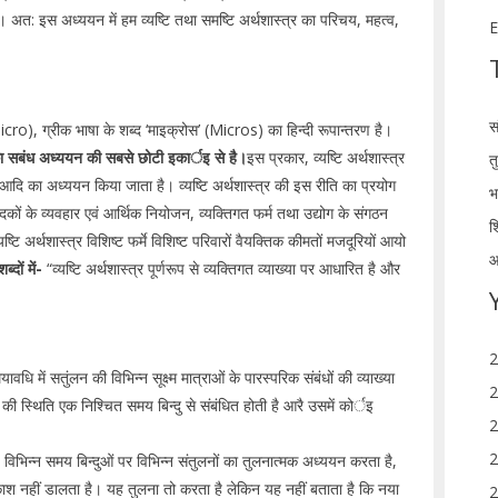
ा। अत: इस अध्ययन में हम व्यष्टि तथा समष्टि अर्थशास्त्र का परिचय, महत्व,
E
स
ो (Micro), ग्रीक भाषा के शब्द ‘माइक्रोस’ (Micros) का हिन्दी रूपान्तरण है।
्र का सबंध अध्ययन की सबसे छोटी इकार्इ से है।
इस प्रकार, व्यष्टि अर्थशास्त्र
त
ागे आदि का अध्ययन किया जाता है। व्यष्टि अर्थशास्त्र की इस रीति का प्रयोग
भ
दकों के व्यवहार एवं आर्थिक नियोजन, व्यक्तिगत फर्म तथा उद्योग के संगठन
श
यष्टि अर्थशास्त्र विशिष्ट फर्मे विशिष्ट परिवारों वैयक्तिक कीमतों मजदूरियों आयो
आ
ब्दों में-
“व्यष्टि अर्थशास्त्र पूर्णरूप से व्यक्तिगत व्याख्या पर आधारित है और
2
यावधि में सतुंलन की विभिन्न सूक्ष्म मात्राओं के पारस्परिक संबंधों की व्याख्या
2
की स्थिति एक निश्चित समय बिन्दु से संबंधित होती है आरै उसमें कोर्इ
2
2
ण विभिन्न समय बिन्दुओं पर विभिन्न संतुलनों का तुलनात्मक अध्ययन करता है,
काश नहीं डालता है। यह तुलना तो करता है लेकिन यह नहीं बताता है कि नया
2