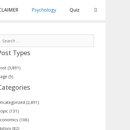
CLAIMER
Psychology
Quiz
earch
or:
Post Types
ost (3,891)
age (5)
Categories
ncategorized (2,891)
opic (131)
conomics (106)
istory (82)