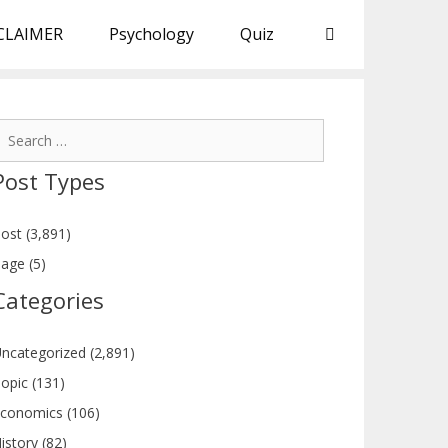
CLAIMER
Psychology
Quiz
earch
or:
Post Types
ost (3,891)
age (5)
Categories
ncategorized (2,891)
opic (131)
conomics (106)
istory (82)