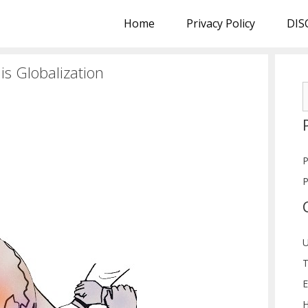
Home
Privacy Policy
DIS
t is Globalization
S
f
P
P
U
T
E
H