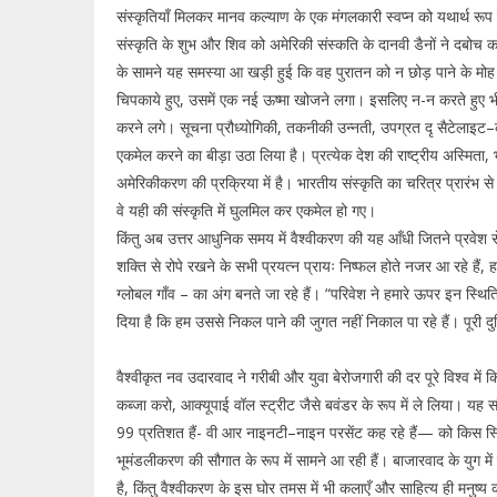
संस्कृतियाँ मिलकर मानव कल्याण के एक मंगलकारी स्वप्न को यथार्थ रूप 
संस्कृति के शुभ और शिव को अमेरिकी संस्कति के दानवी डैनों ने दबोच क
के सामने यह समस्या आ खड़ी हुई कि वह पुरातन को न छोड़ पाने के मोह म
चिपकाये हुए, उसमें एक नई ऊष्मा खोजने लगा। इसलिए न-न करते हुए भी
करने लगे। सूचना प्रौध्योगिकी, तकनीकी उन्नती, उपग्रत दृ सैटेलाइट–क्र
एकमेल करने का बीड़ा उठा लिया है। प्रत्येक देश की राष्ट्रीय अस्मिता, 
अमेरिकीकरण की प्रक्रिया में है। भारतीय संस्कृति का चरित्र प्रारंभ से ह
वे यही की संस्कृति में घुलमिल कर एकमेल हो गए।
किंतु अब उत्तर आधुनिक समय में वैश्वीकरण की यह आँधी जितने प्रवेश से भा
शक्ति से रोपे रखने के सभी प्रयत्न प्रायः निष्फल होते नजर आ रहे हैं,
ग्लोबल गाँव – का अंग बनते जा रहे हैं। “परिवेश ने हमारे ऊपर इन स्थितिय
दिया है कि हम उससे निकल पाने की जुगत नहीं निकाल पा रहे हैं। पूरी दुनि
वैश्वीकृत नव उदारवाद ने गरीबी और युवा बेरोजगारी की दर पूरे विश्व में
कब्जा करो, आक्यूपाई वॉल स्ट्रीट जैसे बवंडर के रूप में ले लिया। यह सं
99 प्रतिशत हैं- वी आर नाइनटी–नाइन परसेंट कह रहे हैं— को किस स्थिति
भूमंडलीकरण की सौगात के रूप में सामने आ रही हैं। बाजारवाद के युग मे
है, किंतु वैश्वीकरण के इस घोर तमस में भी कलाएँ और साहित्य ही मनुष्य