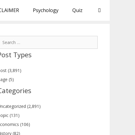
CLAIMER
Psychology
Quiz
earch
or:
Post Types
ost (3,891)
age (5)
Categories
ncategorized (2,891)
opic (131)
conomics (106)
istory (82)