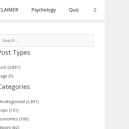
CLAIMER
Psychology
Quiz
earch
or:
Post Types
ost (3,891)
age (5)
Categories
ncategorized (2,891)
opic (131)
conomics (106)
istory (82)