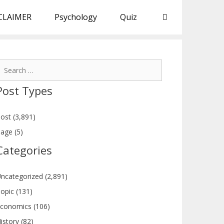
CLAIMER
Psychology
Quiz
earch
or:
Post Types
ost (3,891)
age (5)
Categories
ncategorized (2,891)
opic (131)
conomics (106)
istory (82)