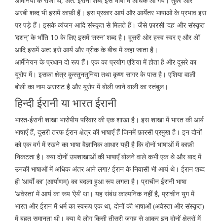
आर्मेनिया के राजा थे, अत: ईरानी शब्द इस भाषा में अधिक आ गये। तुर्की और
अरबी शब्द भी इसमें काफ़ी हैं। इस प्रकार आर्य और आर्येतर भाषाओं के प्रभाव इस
पर पड़े हैं। इसके व्यंजन आदि संस्कृत से मिलते हैं। जैसे फ़ारसी ‘दह’ और संस्कृत
‘दशन्’ के भाँति 10 के लिए इसमें ‘तस्न’ शब्द है। दूसरी ओर हस्व स्वर ए और अेॉ
आदि इसमें अत: इसे आर्य और ग्रीक के बीच में कहा जाता है।
आर्मेनियन के प्रधान दो रूप हैं। एक का प्रयोग एशिया में होता है और दूसरे का
यूरोप में। इसका क्षेत्र कुस्तुनतुनिया तथा कृष्ण सागर के पास है। एशिया वाली
बोली का नाम अराराट है और यूरोप में बोली जाने वाली का स्तंबुल।
हिन्दी ईरानी या भारत ईरानी
भारत-ईरानी शाखा भारोपीय परिवार की एक शाखा है। इस शाखा में भारत की आर्य
भाषाएँ हैं, दूसरी तरफ ईरान क्षेत्र की भाषाएँ हैं जिनमें फ़ारसी प्रमुख है। इन दोनों
को एक वर्ग में रखने का भाषा वैज्ञानिक आधार यही है कि दोनों भाषाओं में काफ़ी
निकटता है। क्या दोनों उपशाखाओं की भाषाएँ बोलने वाले कभी एक थे और बाद में
उनकी भाषाओं में अधिक अंतर आने लगा? ईरान के निवासी भी आर्य थे। ईरान शब्द
ही ‘आर्यों का’ (आर्याणम्) का बदला हुआ रूप लगता है। प्राचीन ईरानी भाषा
‘अवेस्ता’ में आर्य का रूप ‘ऐर्य’ था। यह संबंध काल्पनिक नहीं है, प्राचीन युग में
भारत और ईरान में धर्म का स्वरूप एक था, दोनों की भाषाओं (अवेस्ता और संस्कृत)
में बहुत समानता थी। क्या ये लोग किसी तीसरी जगह से आकर इन दोनों क्षेत्रों में