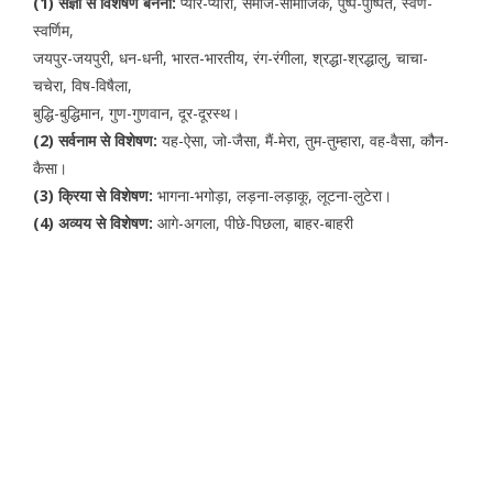
(1) संज्ञा से विशेषण बनना:
प्यार-प्यारा, समाज-सामाजिक, पुष्प-पुष्पित, स्वर्ण-
स्वर्णिम,
जयपुर-जयपुरी, धन-धनी, भारत-भारतीय, रंग-रंगीला, श्रद्धा-श्रद्धालु, चाचा-
चचेरा, विष-विषैला,
बुद्धि-बुद्धिमान, गुण-गुणवान, दूर-दूरस्थ।
(2) सर्वनाम से विशेषण:
यह-ऐसा, जो-जैसा, मैं-मेरा, तुम-तुम्हारा, वह-वैसा, कौन-
कैसा।
(3) क्रिया से विशेषण:
भागना-भगोड़ा, लड़ना-लड़ाकू, लूटना-लुटेरा।
(4) अव्यय से विशेषण:
आगे-अगला, पीछे-पिछला, बाहर-बाहरी