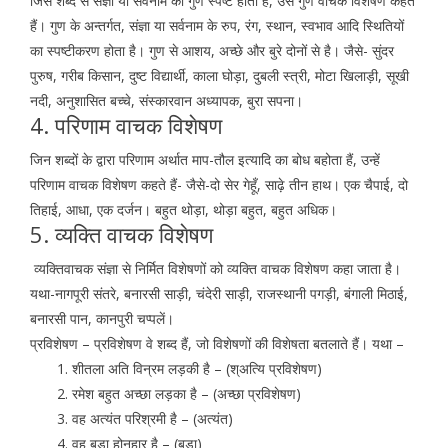
जिस शब्द से संज्ञा या सर्वनाम का गुण स्पष्ट होता है, उसे गुण वाचक विशेषण कहते
हैं। गुण के अन्तर्गत, संज्ञा या सर्वनाम के रुप, रंग, स्थान, स्वभाव आदि स्थितियों
का स्पष्टीकरण होता है। गुण से आशय, अच्छे और बुरे दोनों से है। जैसे- सुंदर
पुरुष, गरीब किसान, दुष्ट विद्यार्थी, काला घोड़ा, दुबली स्त्री, मोटा खिलाड़ी, सूखी
नदी, अनुशासित बच्चे, संस्कारवान अध्यापक, बुरा सपना।
4. परिणाम वाचक विशेषण
जिन शब्दों के द्वारा परिणाम अर्थात माप-तौल इत्यादि का बोध बहोता हैं, उन्हें
परिणाम वाचक विशेषण कहते हैं- जैसे-दो सेर गेहूँ, साढ़े तीन हाथ। एक चैपाई, दो
तिहाई, आधा, एक दर्जन। बहुत थोड़ा, थोड़ा बहुत, बहुत अधिक।
5. व्यक्ति वाचक विशेषण
व्यक्तिवाचक संज्ञा से निर्मित विशेषणों को व्यक्ति वाचक विशेषण कहा जाता है।
यथा-नागपूरी संतरे, बनारसी साड़ी, चंदेरी साड़ी, राजस्थानी पगड़ी, बंगाली मिठाई,
बनारसी पान, कानपुरी चप्पलें।
प्रविशेषण – प्रविशेषण वे शब्द हैं, जो विशेषणों की विशेषता बतलाते हैं। यथा –
शीतला अति विन्रम लड़की है – (श्अत्यि प्रविशेषण)
रमेश बहुत अच्छा लड़का है – (अच्छा प्रविशेषण)
वह अत्यंत परिश्रमी है – (अत्यंत)
वह बड़ा होनहार है – (बड़ा)