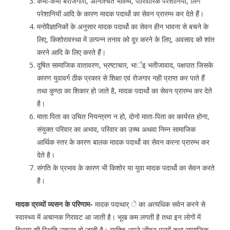
कभी-कभी बेराजगारी, अनिश्चित भविष्य, पारिवारिक परेशानियों, लिंग
परेशानियों आदि के कारण मादक पदार्थो का सेवन प्रारम्भ कर देते हैं।
मनोवैज्ञानिकों के अनुसार मादक पदार्थो का सेवन हीन भावना से बचने के
लिए, किशोरावस्था में उत्पन्न तनाव को दूर करने के लिए, अवसाद को शांत
करने आदि के लिए करते हैं।
दूषित सामाजिक वातावरण, भ्रष्टाचार, भार्इ भतीजावाद, पक्षपात जिसके
कारण युवावर्ग ठीक प्रकार से शिक्षा एवं रोजगार नही प्राप्त कर पाते हैं
तथा कुण्ठा का शिकार हो जाते है, मादक पदार्थो का सेवन प्रारम्भ कर देते
है।
माता पिता का उचित नियन्त्रण न हो, दोनो माता-पिता का कार्यरत होना,
संयुक्त परिवार का अभाव, परिवार का उच्च अथवा निम्न सामाजिक
आर्थिक स्तर के कारण बालक मादक पदार्थो का सेवन करना प्रारम्भ कर
देते है।
संगति के प्रभाव के कारण भी किशोर या युवा मादक पदार्थो का सेवन करते
है।
मादक द्रव्यों व्यसन के परिणाम-
मादक पदाथार् े का अत्यधिक सवेन करने से
स्वास्थ्य में अचानक गिरावट आ जाती है। भूख कम लगती है तथा इन लोगों में
विभ्रम की स्थिति उत्पन्न हो जाती है। व्यक्ति अपने जीवन मूल्यों तथा सामाजिक