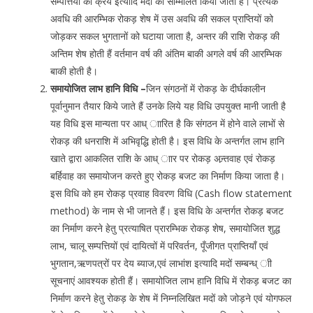
सम्पत्तियों का क्रय इत्यादि मदों को सम्मिलित किया जाता है। प्रत्येक
अवधि की आरम्भिक रोकड़ शेष में उस अवधि की सकल प्राप्तियों को
जोड़कर सकल भुगतानों को घटाया जाता है, अन्तर की राशि रोकड़ की
अन्तिम शेष होती हैं वर्तमान वर्ष की अंतिम बाकी अगले वर्ष की आरम्भिक
बाकी होती है।
समायोजित लाभ हानि विधि –
जिन संगठनों में रोकड़ के दीर्घकालीन
पूर्वानुमान तैयार किये जाते हैं उनके लिये यह विधि उपयुक्त मानी जाती है
यह विधि इस मान्यता पर आध् ाारित है कि संगठन में होने वाले लाभों से
रोकड़ की धनराशि में अभिवृद्धि होती है। इस विधि के अन्तर्गत लाभ हानि
खाते द्वारा आकलित राशि के आध् ाार पर रोकड़ अन्र्तवाह एवं रोकड़
बर्हिवाह का समायोजन करते हुए रोकड़ बजट का निर्माण किया जाता है।
इस विधि को हम रोकड़ प्रवाह विवरण विधि (Cash flow statement
method) के नाम से भी जानते हैं। इस विधि के अन्तर्गत रोकड़ बजट
का निर्माण करने हेतु प्रत्याषित प्रारम्भिक रोकड़ शेष, समायोजित शुद्ध
लाभ, चालू सम्पत्तियों एवं दायित्वों में परिवर्तन, पूँजीगत प्राप्तियॉं एवं
भुगतान,ऋणपत्रों पर देय ब्याज,एवं लाभांश इत्यादि मदों सम्बन्ध् ाी
सूचनाएं आवश्यक होती हैं। समायोजित लाभ हानि विधि में रोकड़ बजट का
निर्माण करने हेतु रोकड़ के शेष में निम्नलिखित मदों को जोड़ने एवं योगफल