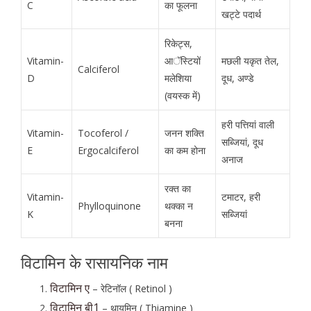
C
का फूलना
खट्टे पदार्थ
रिकेट्स,
Vitamin-
आॅस्टियों
मछली यकृत तेल,
Calciferol
D
मलेशिया
दूध, अण्डे
(वयस्क में)
हरी पत्तियां वाली
Vitamin-
Tocoferol /
जनन शक्ति
सब्जियां, दूध
E
Ergocalciferol
का कम होना
अनाज
रक्त का
Vitamin-
टमाटर, हरी
Phylloquinone
थक्का न
K
सब्जियां
बनना
विटामिन के रासायनिक नाम
विटामिन ए
– रेटिनॉल ( Retinol )
विटामिन बी1
– थायमिन ( Thiamine )