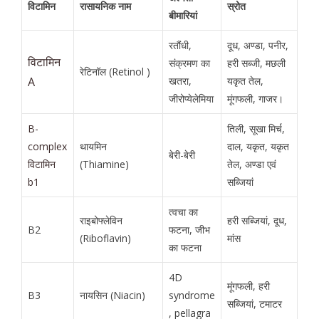
विटामिन
रासायनिक नाम
स्रोत
बीमारियां
रतौंधी,
दूध, अण्डा, पनीर,
विटामिन
संक्रमण का
हरी सब्जी, मछली
रेटिनॉल (Retinol )
A
खतरा,
यकृत तेल,
जीरोप्येलेमिया
मूंगफली, गाजर।
B-
तिली, सूखा मिर्च,
complex
थायमिन
दाल, यकृत, यकृत
बेरी-बेरी
विटामिन
(Thiamine)
तेल, अण्डा एवं
b1
सब्जियां
त्वचा का
राइबोफ्लेविन
हरी सब्जियां, दूध,
B2
फटना, जीभ
(Riboflavin)
मांस
का फटना
4D
मूंगफली, हरी
B3
नायसिन (Niacin)
syndrome
सब्जियां, टमाटर
, pellagra