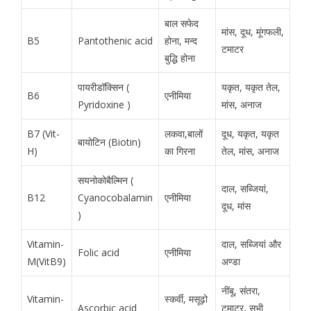
बाल सफेद
मांस, दूध, मूंगफली,
B5
Pantothenic acid
होना, मन्द
टमाटर
बुद्धि होना
पायरीडॉक्सिन (
यकृत, यकृत तेल,
B6
एनीमिया
Pyridoxine )
मांस, अनाज
B7 (Vit-
लकवा,बालों
दूध, यकृत, यकृत
बायोटिन (Biotin)
H)
का गिरना
तेल, मांस, अनाज
सयनोकोबैल्मिन (
दाल, सब्जियां,
B12
Cyanocobalamin
एनीमिया
दूध, मांस
)
Vitamin-
दाल, सब्जियां और
Folic acid
एनीमिया
M(VitB9)
अण्डा
नींबू, संतरा,
Vitamin-
स्कर्वी, मसूढ़ो
Ascorbic acid
टमाटर, सभी