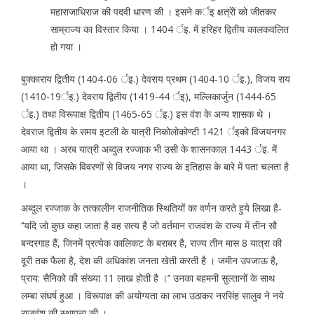
महाराजाधिराज की पदवी धारण की । इसने कर्इ क्षत्रेों को जीतकर
साम्राज्य का विस्तार किया । 1404 र्इ. में हरिहर द्वितीय कालकवलित
हो गया ।
बुक्काराय द्वितीय (1404-06 र्इ.) देवराय प्रथम (1404-10 र्इ.), विजय राय
(1410-19र्इ.) देवराय द्वितीय (1419-44 र्इ), मल्लिकार्जुन (1444-65
र्इ.) तथा विरूपाक्ष द्वितीय (1465-65 र्इ.) इस वंश के अन्य शासक थे ।
देवराज द्वितीय के समय इटली के यात्री निकोलोकोण्टी 1421 र्इको विजयनगर
आया था । अरब यात्री अब्दुल रज्जाक भी उसी के शासनकाल 1443 र्इ. में
आया था, जिसके विवरणों से विजय नगर राज्य के इतिहास के बारे में पता चलता है
।
अब्दुल रज्जाक के तत्कालीन राजनीतिक स्थितियों का वर्णन करते हुये लिखा है-
‘‘यदि जो कुछ कहा जाता है वह सत्य है जो वर्तमान राजवंश के राज्य में तीन सौ
बन्दरगाह हैं, जिनमें प्रत्येक कालिकट के बराबर है, राज्य तीन मास 8 यात्रा की
दूरी तक फैला है, देश की अधिकांश जनता खेती करती है । जमीन उपजाऊ है,
प्राय: सैनिको की संख्या 11 लाख होती है ।’’ उनका बहमनी सुल्तानों के साथ
लम्बा संघर्ष हुआ । विरूपाक्ष की अयोग्यता का लाभ उठाकर नरसिंह सालुव ने नये
राजवंश की स्थापना की ।