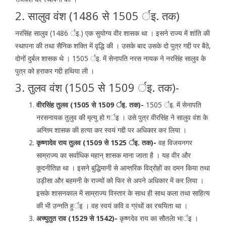
2. सालुव वंश (1486 से 1505 र्इ. तक)
नरसिंह सालुव (1486 र्इ.) एक सुयोग्य वीर शासक था । इसने राज्य में शांति की
स्थापना की तथा सैनिक शक्ति में वृद्धि की । उसके बाद उसके दो पुत्र गद्दी पर बैठे,
दोनों दुर्बल शासक थे । 1505 र्इ. में सेनापति नरस नायक ने नरसिंह सालुव के
पुत्र को हराकर गद्दी हथिया ली ।
3. तुलव वंश (1505 से 1509 र्इ. तक)-
वीरसिंह तुलव (1505 से 1509 र्इ. तक)-
1505 र्इ. में सेनापति
नरसनायक तुलुव की मृत्यु हो गर्इ । उसे पुत्र वीरसिंह ने सालुव वंश के
अन्तिम शासक की हत्या कर स्वयं गद्दी पर अधिकार कर लिया ।
कृष्णादेव राय तुलव (1509 से 1525 र्इ. तक)-
वह विजयनगर
साम्राज्य का सर्वाधिक महान् शासक माना जाता है । यह वीर और
कूदनीतिज्ञ था । इसने बुद्धिमानी से आन्तरिक विद्रोहों का दमन किया तथा
उड़ीसा और बहमनी के राज्यों को फिर से अपने अधिकार में कर लिया ।
इसके शासनकाल में साम्राज्य विस्तार के साथ ही साथ कला तथा साहित्य
की भी उन्नति हुर्इ । वह स्वयं कवि व ग्रंथों का रचयिता था ।
अच्युतुत राव (1529 से 1542)-
कृष्णदेव राय का सौतलेा भार्इ ।