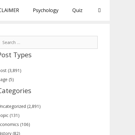
CLAIMER
Psychology
Quiz
earch
or:
Post Types
ost (3,891)
age (5)
Categories
ncategorized (2,891)
opic (131)
conomics (106)
istory (82)