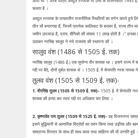
आया था । अरब यात्री अब्दुल रज्जाक भी उसी के शासनकाल 1443 ई. में
चलता है ।
अब्दुल रज्जाक के तत्कालीन राजनीतिक स्थितियों का वर्णन करते हुये लिखा
तीन सौ बन्दरगाह हैं, जिनमें प्रत्येक कालिकट के बराबर है, राज्य तीन
जमीन उपजाऊ है, प्राय: सैनिको की संख्या 11 लाख होती है ।’’ उनका बहम
उठाकर नरसिंह सालुव ने नये राजवंश की स्थापना की ।
सालुव वंश (1486 से 1505 ई. तक)
नरसिंह सालुव (1486 ई.) एक सुयोग्य वीर शासक था । इसने राज्य में शां
गद्दी पर बैठे, दोनों दुर्बल शासक थे । 1505 ई. में सेनापति नरस नायक न
तुलव वंश (1505 से 1509 ई. तक)-
1. वीरसिंह तुलव (1505 से 1509 ई. तक)-
1505 ई. में सेनापति नरस
शासक की हत्या कर स्वयं गद्दी पर अधिकार कर लिया ।
2. कृष्णादेव राय तुलव (1509 से 1525 ई. तक)-
वह विजयनगर साम्रा
इसने बुद्धिमानी से आन्तरिक विद्रोहों का दमन किया तथा उड़ीसा और बह
साम्राज्य विस्तार के साथ ही साथ कला तथा साहित्य की भी उन्नति हुई ।