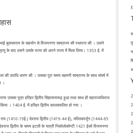
E
िहास
स
त
भाई बुककाराय के सहयोग से विजयनगर साम्राज्य की स्थापना की । उसने
ृत्यु के बाद उसने उसके राज्य को अपने राज्य में मिला लिया। 1353 ई. में
भ
श
आ
ी राजा की उपाधि धारण की । उसका पूरा समय बहमनी साम्राज्य के साथ संघर्ष में
ा ।
2
उपरान्त उसका पुत्र हरिहर द्वितीय सिंहासनारूढ़ हुआ तथा साथ ही महाराजाधिराज
2
र किया । 1404 ई. में हरिहर द्वितीय कालकवलित हो गया ।
2
 राय (1410-19ई.) देवराय द्वितीय (1419-44 ई), मल्लिकार्जुन (1444-65
2
 देवराज द्वितीय के समय इटली के यात्री निकोलोकोण्टी 1421 ईको विजयनगर
2