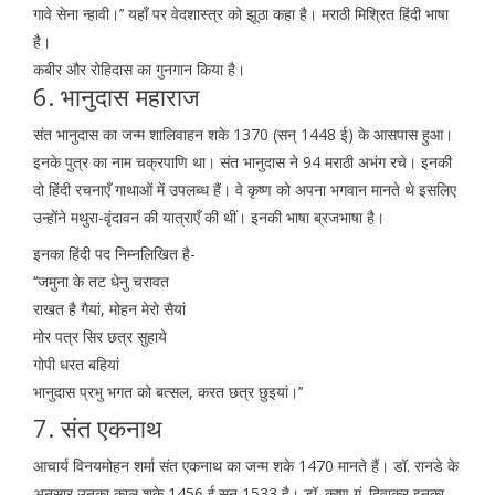
गावे सेना न्हावी।’’ यहाँ पर वेदशास्त्र को झूठा कहा है। मराठी मिश्रित हिंदी भाषा
है।
कबीर और रोहिदास का गुनगान किया है।
6. भानुदास महाराज
संत भानुदास का जन्म शालिवाहन शके 1370 (सन् 1448 ई) के आसपास हुआ।
इनके पुत्र का नाम चक्रपाणि था। संत भानुदास ने 94 मराठी अभंग रचे। इनकी
दो हिंदी रचनाएँ गाथाओं में उपलब्ध हैं। वे कृष्ण को अपना भगवान मानते थे इसलिए
उन्होंने मथुरा-वृंदावन की यात्राएँ की थीं। इनकी भाषा ब्रजभाषा है।
इनका हिंदी पद निम्नलिखित है-
‘‘जमुना के तट धेनु चरावत
राखत है गैयां, मोहन मेरो सैयां
मोर पत्र सिर छत्र सुहाये
गोपी धरत बहियां
भानुदास प्रभु भगत को बत्सल, करत छत्र छुइयां।’’
7. संत एकनाथ
आचार्य विनयमोहन शर्मा संत एकनाथ का जन्म शके 1470 मानते हैं। डॉ. रानडे के
अनुसार उनका काल शके 1456 ई.सन् 1533 है। डॉ. कृष्ण गं. दिवाकर इनका