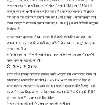
जन्म महाराष्ट्र में गोदावरी तट पर बसे पैठण में शके 1452 (सन् 1530ई ) में
फाल्गुन कृष्ण की नवमी सोमवार के दिन मानते हैं। महाराष्ट्र सारस्वत के लेखक
श्री भावे व प्रा. दांडेकर ने इनका जन्म सन् 1548 ई माना। महामहोपाध्याय दत्तो
वामन पोतदार के मतानुसार इनका जन्म सन् 1518 ई है। वे संत शिरोमणि भानुदास
के वंशज थे।
इनका उपनाम कुलकण्र्ाी था। बचपन में ही उनके माता-पिता चल बसे। तब
उनका लालन-पालन उनके दादाजी चक्रपाणि ने किया था। इनके गुरु देवगड़ के
जनार्दन स्वामी थे।
वे ‘‘शांति ब्रह्म’ नाम से जाने जाते थे तथा मानवधर्म के सच्चे उपासक थे। इन्होंने
उत्तर भारत की यात्राएँ की थीं।
8. अनंत महाराज
इनके बारे में जितनी जानकारी उपलब्ध उसके अनुसार श्री भालचंद्रराव तेलंग को
औरंगाबाद में अप्रकाशित पद मिले हैं। 20-11-54 का एक पत्र भी मिला है।
अनंत महाराज अहमदनगर के रहने वाले थे। पैठण में एकनाथ मंदिर में आए। वहाँ
पर उन्होंने सुंदर चित्र बनाए। अनंत महाराज एकनाथ के शिष्य थे। इनके हिंदी में
कुछ पद मिलते हैं। उदाहरण के लिए देखिए –
‘‘सुध बुध सबही हरि हरि मोरी, तन धन जन की प्रीती तोरी