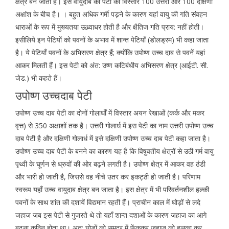
क्षेत्र बन जाता है। इस वायुदाब की पेटी का विस्तार 100 उत्तरी और 100 दक्षिणी
अक्षांश के बीच है। । बहुत अधिक गर्मी पड़ने के कारण यहां वायु की गति संवहन
धाराओं के रूप में मुख्यतया ऊध्र्वाधर होती है और क्षैतिज गति प्राय: नहीं होती।
इसीलिये इन पेटियों को पवनों के अभाव में शान्त पेटियाँ (डोलड्रम) भी कहा जाता
है। ये पेटियाँ पवनों के अभिसरण क्षेत्र हैं; क्योंकि उपोष्ण उच्च दाब से पवनें यहां
आकर मिलती हैं। इस पेटी को अंत: उष्ण कटिबंधीय अभिसरण क्षेत्र (आईटी. सी.
जेड.) भी कहते हैं।
उपोष्ण उच्चदाब पेटी
उपोष्ण उच्च दाब पेटी का दोनों गोलार्धों में विस्तार अयन रेखाओं (कर्क और मकर
वृत्त) से 350 अक्षाशों तक है। उत्तरी गोलार्ध में इस पेटी का नाम उत्तरी उपोष्ण उच्च
दाब पेटी है और दक्षिणी गोलार्ध में इसे दक्षिणी उपोष्ण उच्च दाब पेटी कहा जाता है।
उपोष्ण उच्च दाब पेटी के बनने का कारण यह है कि विषुवतीय क्षेत्रों से उठी गर्म वायु
पृथ्वी के घूर्णन से ध्रुवों की ओर बढ़ने लगती है। उपोष्ण क्षेत्र में आकर वह ठंडी
और भारी हो जाती है, जिससे वह नीचे उतर कर इकट्ठी हो जाती है। परिणाम
स्वरूप यहाँ उच्च वायुदाब क्षेत्र बन जाता है। इस क्षेत्र में भी परिवर्तनशील हल्की
पवनों के साथ शांत की दशायें विद्यमान रहती हैं। प्राचीन काल में घोड़ों से लदे
जहाज जब इस पेटी से गुजरते थे तो यहाँ शान्त दशाओं के कारण जहाज का आगे
बढ़ना कठिन होता था। अत: घोड़ों को समुद्र में फेंककर जहाज को हलका कर